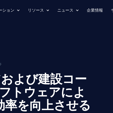
ーション
リソース
ニュース
企業情報
ジ
アおよび建設コー
フトウェアによ
効率を向上させる