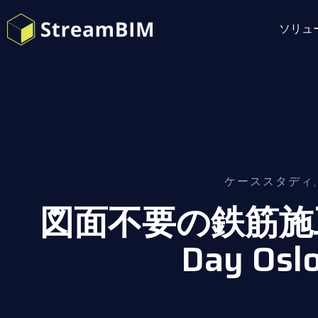
ソリュ
ケーススタディ
図面不要の鉄筋施工 -
Day Osl