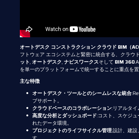
オートデスク コンストラクション クラウド BIM（AC
フトウェア エコシステムと緊密に統合する、クラウ
ット
,
オートデスク
,
ナビスワークス
そして
BIM 360
.
を単一のプラットフォームで統一することに重点を置
主な特徴
オートデスク・ツールとのシームレスな統合
:R
ブサポート。
クラウドベースのコラボレーション
:リアルタイ
高度な分析とダッシュボード
:コスト、スケジ
れたデータ環境。
プロジェクトのライフサイクル管理
:設計、建
す。