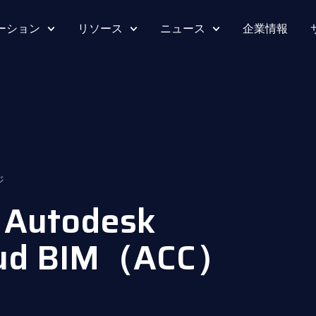
ーション
リソース
ニュース
企業情報
ジ
 Autodesk
loud BIM（ACC）