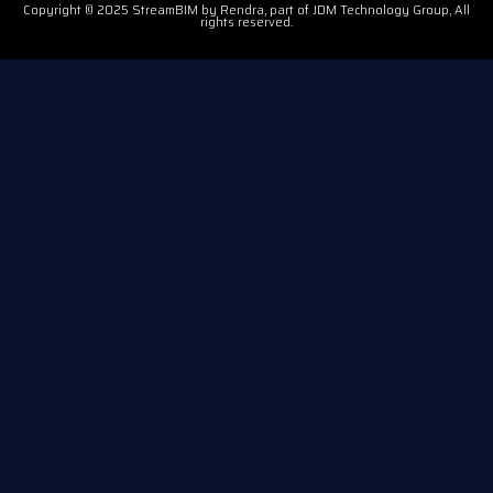
Copyright © 2025 StreamBIM by Rendra, part of JDM Technology Group, All
rights reserved.