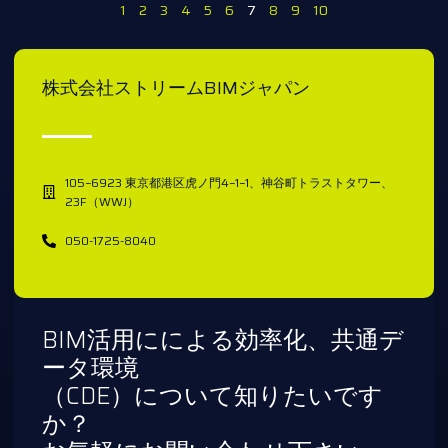
1
2
3
4
5
6
7
8
9
10
株式会社ストリームBIMジャパン
105−6923 東京都港区虎ノ門4−1−1、神谷町トラストタワー、
23F（WWJ）
050-1725-8040
BIM活用にによる効率化、共通デ
ータ環境
（CDE）について知りたいです
か？