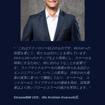
“「これはテクノロジー以上のものです。BEAstへの
加盟を通じて、私たちは次のことを望んでいます。
2Dから3Dへのステップをより簡単にし、スケールを
簡単にするために、特に次のようなことが必要で
す。
ライフサイクルデータの基礎が作られる設計と
エンジニアリング。いつ
この業界は、共有された最
新の真実に基づいて機能しており、オーナーは、コ
ントロールと
ライフサイクルの価値を高め、請負業
者はより良いフローとエラーの減少を実現します。”
StreamBIM CEO、Ole Kristian Kvarsvik氏