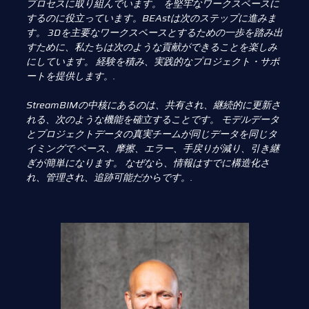
プロセスに取り組んでいます。
を堅牢なワークスペースに
するのに役立っています。BEAstは次のステップに進みま
す。
3Dを主要なワークスペースとするための一歩を踏み出
すために、私たちは次のような貢献ができることを楽しみ
にしています。
経験を積み、実践的なプロジェクト・サポ
ートを提供します。.
StreamBIMの中核にあるのは、共有され、継続的に更新さ
れる、次のような機能を確立することです。
モデルデータ
とプロジェクトデータの真実チームが同じデータを同じタ
イミングで
ペース、摩擦、エラー、手戻りが減り、引き継
ぎが簡単になります。
なぜなら、情報はすでに構造化さ
れ、管理され、追跡可能だからです。.