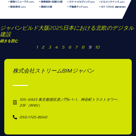
ジャパンビルド大阪2025日本における北欧のデジタル
建設
続きを読む
1
2
3
4
5
6
7
8
9
10
株式会社ストリームBIMジャパン
105−6923 東京都港区虎ノ門4−1−1、神谷町トラストタワー、
23F（WWJ）
050-1725-8040