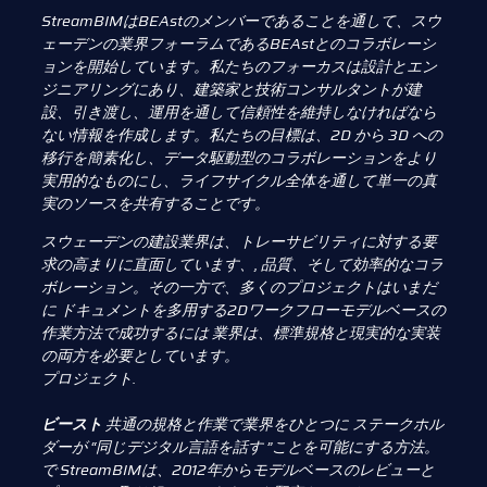
StreamBIMはBEAstのメンバーであることを通して、
スウ
ェーデンの業界フォーラムである
BEAstとのコラボレーシ
ョンを開始しています。
私たちの
フォーカスは設計とエン
ジニアリングにあり、建築家と技術コンサルタントが
建
設、引き渡し、
運用を通して信頼性を維持しなければなら
ない情報を作成します。私たちの目標は、2D から 3D への
移行を簡素化し、
データ駆動型の
コラボレーションをより
実用的なものにし、
ライフサイクル全体を通して単一の真
実のソースを共有することです。
スウェーデンの建設業界は、トレーサビリティに対する要
求の高まりに直面しています、,
品質、そして効率的なコラ
ボレーション。その一方で、多くのプロジェクトはいまだ
に
ドキュメントを多用する2Dワークフローモデルベースの
作業方法で成功するには
業界は、標準規格と現実的な実装
の両方を必要としています。
プロジェクト.
ビースト
共通の規格と作業で業界をひとつに
ステークホル
ダーが “同じデジタル言語を話す ”ことを可能にする方法。
で
StreamBIMは、2012年からモデルベースのレビューと