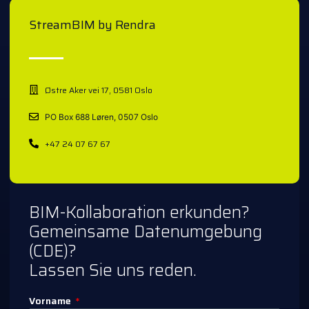
StreamBIM by Rendra
Østre Aker vei 17, 0581 Oslo
PO Box 688 Løren, 0507 Oslo
+47 24 07 67 67
BIM-Kollaboration erkunden?
Gemeinsame Datenumgebung
(CDE)?
Lassen Sie uns reden.
Vorname