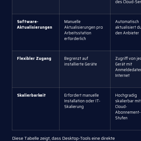
des Cloud-Se
Software-
Manuelle
Automatisch
Aktualisierungen
Aktualisierungen pro
aktualisiert d
Arbeitsstation
den Anbieter
erforderlich
Flexibler Zugang
Begrenzt auf
Zugriff von j
installierte Geräte
Gerät mit
Anmeldedate
Internet
Skalierbarkeit
Erfordert manuelle
Hochgradig
Installation oder IT-
skalierbar mit
Skalierung
Cloud-
Abonnement-
Stufen
Diese Tabelle zeigt, dass Desktop-Tools eine direkte