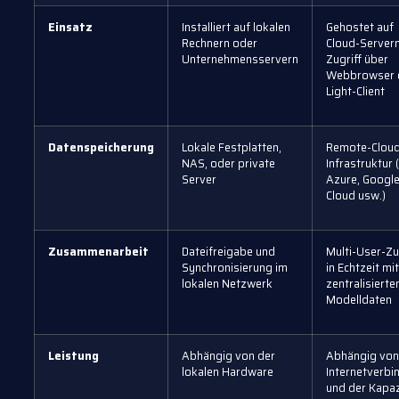
Einsatz
Installiert auf lokalen
Gehostet auf
Rechnern oder
Cloud-Servern
Unternehmensservern
Zugriff über
Webbrowser 
Light-Client
Datenspeicherung
Lokale Festplatten,
Remote-Clou
NAS, oder private
Infrastruktur
Server
Azure, Googl
Cloud usw.)
Zusammenarbeit
Dateifreigabe und
Multi-User-Zu
Synchronisierung im
in Echtzeit mit
lokalen Netzwerk
zentralisierte
Modelldaten
Leistung
Abhängig von der
Abhängig von
lokalen Hardware
Internetverbi
und der Kapaz