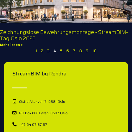
Zeichnungslose Bewehrungsmontage - StreamBIM-
Tag Oslo 2025
Mehr lesen »
1
2
3
4
5
6
7
8
9
10
StreamBIM by Rendra
Østre Aker vei 17, 0581 Oslo
PO Box 688 Løren, 0507 Oslo
+47 24 07 67 67