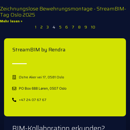
Zeichnungslose Bewehrungsmontage - StreamBIM-
Tag Oslo 2025
Mehr lesen »
1
2
3
4
5
6
7
8
9
10
StreamBIM by Rendra
Østre Aker vei 17, 0581 Oslo
PO Box 688 Løren, 0507 Oslo
+47 24 07 67 67
BIM-Kollaboration erkunden?