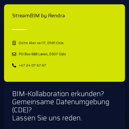
StreamBIM by Rendra
Østre Aker vei 17, 0581 Oslo
PO Box 688 Løren, 0507 Oslo
+47 24 07 67 67
BIM-Kollaboration erkunden?
Gemeinsame Datenumgebung
(CDE)?
Lassen Sie uns reden.