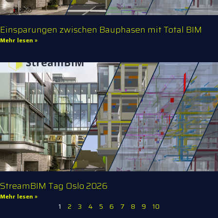
Einsparungen zwischen Bauphasen mit Total BIM
Mehr lesen »
StreamBIM Tag Oslo 2026
Mehr lesen »
1
2
3
4
5
6
7
8
9
10