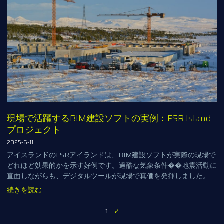
現場で活躍するBIM建設ソフトの実例：FSR Island
プロジェクト
2025-6-11
アイスランドのFSRアイランドは、BIM建設ソフトが実際の現場で
どれほど効果的かを示す好例です。過酷な気象条件��地震活動に
直面しながらも、デジタルツールが現場で真価を発揮しました。
続きを読む
1
2