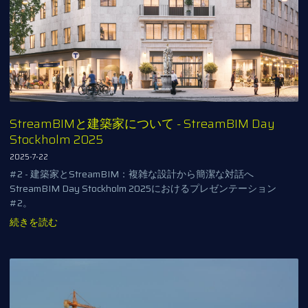
StreamBIMと建築家について - StreamBIM Day
Stockholm 2025
2025-7-22
#2 - 建築家とStreamBIM：複雑な設計から簡潔な対話へ
StreamBIM Day Stockholm 2025におけるプレゼンテーション
#2。
続きを読む