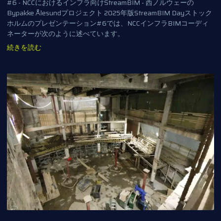
#6 - NCCにおけるインフラ向けStreamBIM - 西ノルウェーの
Bypakke Ålesundプロジェクト 2025年版StreamBIM Dayストック
ホルムのプレゼンテーション#6では、NCCインフラBIMコーディ
ネーターが次のように述べています。
続きを読む