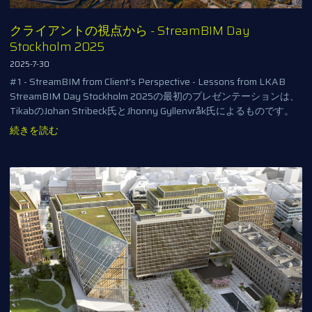
クライアントの視点から - StreamBIM Day
Stockholm 2025
2025-7-30
#1 - StreamBIM from Client's Perspective - Lessons from LKAB
StreamBIM Day Stockholm 2025の最初のプレゼンテーションは、
TikabのJohan Stribeck氏とJhonny Gyllenvråk氏によるものです。
続きを読む