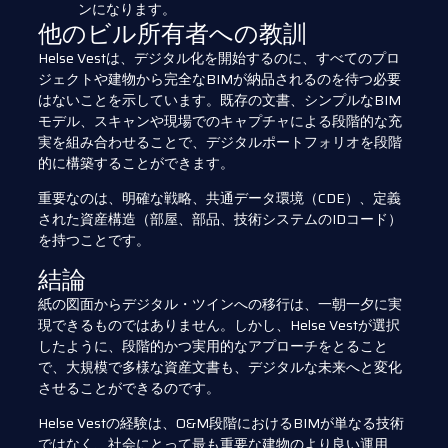
ンになります。
他のビル所有者への教訓
Helse Vestは、デジタル化を開始するのに、すべてのプロ
ジェクトや建物から完全なBIMが納品されるのを待つ必要
はないことを示しています。既存の文書、シンプルなBIM
モデル、スキャンや現場でのキャプチャによる段階的な充
実を組み合わせることで、デジタルポートフォリオを段階
的に構築することができます。
重要なのは、明確な戦略、共通データ環境（CDE）、定義
された資産構造（部屋、部品、技術システムのIDコード）
を持つことです。
結論
紙の図面からデジタル・ツインへの移行は、一朝一夕に実
現できるものではありません。しかし、Helse Vestが選択
したように、段階的かつ実用的なアプローチをとること
で、大規模で多様な資産文書も、デジタルな未来へと変化
させることができるのです。
Helse Vestの経験は、O&M段階におけるBIMが単なる技術
ではなく、社会にとって最も重要な建物のより良い運用、