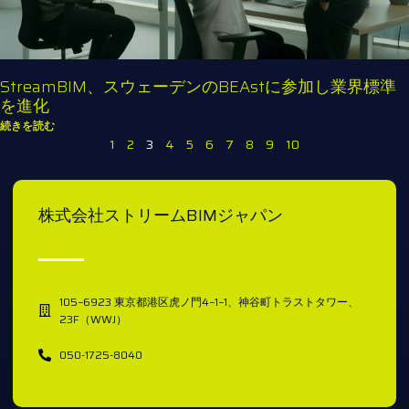
StreamBIM、スウェーデンのBEAstに参加し業界標準
を進化
続きを読む
1
2
3
4
5
6
7
8
9
10
株式会社ストリームBIMジャパン
105−6923 東京都港区虎ノ門4−1−1、神谷町トラストタワー、
23F（WWJ）
050-1725-8040