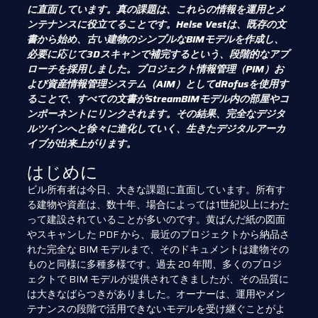
に直面しています。真の課題は、これらの情報を運用とメ
ンテナンスに役立てることです。Helse Vestは、既存の文
書から始め、古い建物のシンプルなBIMモデルを作成し、
必要に応じて3Dスキャンで補完するという、段階的なアプ
ローチを採用しました。プロジェクト情報管理（PIM）お
よび資産情報管理システム（AIM）としてdRofusを使用す
ることで、すべての文書がStreamBIMモデル内の部屋やコ
ンポーネントにリンクされます。その結果、完全なデジタ
ルツインへと徐々に進化していく、生きたデジタルアーカ
イブが出来上がります。
はじめに
ビル所有者は今日、大きな課題に直面しています。所有す
る建物や資産は、数十年、場合によっては1世紀以上にわた
って建設されていることが多いのです。黄ばんだ紙の図面
やスキャンした PDF から、最近のプロジェクトから納品さ
れた完全な BIM モデルまで、そのドキュメントは建物その
ものと同様に多種多様です。過去 20 年間、多くのプロジ
ェクトで BIM モデルが提供されてきましたが、その品質に
は大きなばらつきがありました。オーナーは、運用やメン
テナンスの段階で活用できないモデルを受け継ぐことがよ