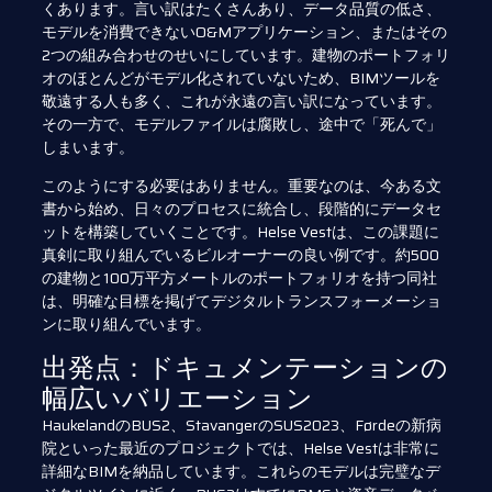
くあります。言い訳はたくさんあり、データ品質の低さ、
モデルを消費できないO&Mアプリケーション、またはその
2つの組み合わせのせいにしています。建物のポートフォリ
オのほとんどがモデル化されていないため、BIMツールを
敬遠する人も多く、これが永遠の言い訳になっています。
その一方で、モデルファイルは腐敗し、途中で「死んで」
しまいます。
このようにする必要はありません。重要なのは、今ある文
書から始め、日々のプロセスに統合し、段階的にデータセ
ットを構築していくことです。Helse Vestは、この課題に
真剣に取り組んでいるビルオーナーの良い例です。約500
の建物と100万平方メートルのポートフォリオを持つ同社
は、明確な目標を掲げてデジタルトランスフォーメーショ
ンに取り組んでいます。
出発点：ドキュメンテーションの
幅広いバリエーション
HaukelandのBUS2、StavangerのSUS2023、Førdeの新病
院といった最近のプロジェクトでは、Helse Vestは非常に
詳細なBIMを納品しています。これらのモデルは完璧なデ