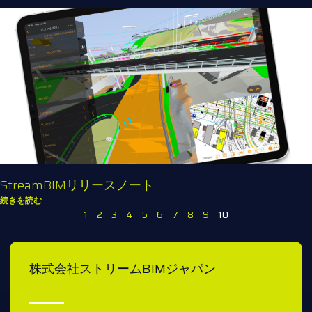
StreamBIMリリースノート
続きを読む
1
2
3
4
5
6
7
8
9
10
株式会社ストリームBIMジャパン