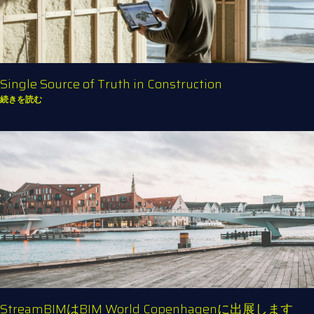
Single Source of Truth in Construction
続きを読む
StreamBIMはBIM World Copenhagenに出展します