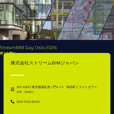
StreamBIM Day Oslo 2026
続きを読む
1
2
3
4
5
6
7
8
9
10
株式会社ストリームBIMジャパン
105−6923 東京都港区虎ノ門4−1−1、神谷町トラストタワー、
23F（WWJ）
050-1725-8040