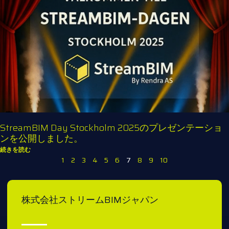
StreamBIM Day Stockholm 2025のプレゼンテーショ
ンを公開しました。
続きを読む
1
2
3
4
5
6
7
8
9
10
株式会社ストリームBIMジャパン