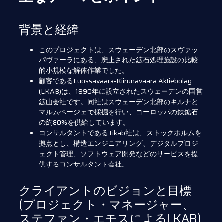
背景と経緯
このプロジェクトは、スウェーデン北部のスヴァッ
パヴァーラにある、廃止された鉱石処理施設の比較
的小規模な解体作業でした。
顧客であるLuossavaara-Kiirunavaara Aktiebolag
(LKAB)は、1890年に設立されたスウェーデンの国営
鉱山会社です。同社はスウェーデン北部のキルナと
マルムベージェで採掘を行い、ヨーロッパの鉄鉱石
の約80%を供給しています。
コンサルタントであるTikab社は、ストックホルムを
拠点とし、構造エンジニアリング、デジタルプロジ
ェクト管理、ソフトウェア開発などのサービスを提
供するコンサルタント会社。
クライアントのビジョンと目標
(プロジェクト・マネージャー、
ステファン・エモスによるLKAB)