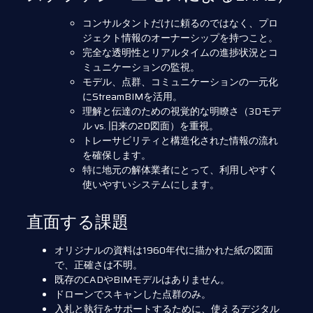
コンサルタントだけに頼るのではなく、プロ
ジェクト情報のオーナーシップを持つこと。
完全な透明性とリアルタイムの進捗状況とコ
ミュニケーションの監視。
モデル、点群、コミュニケーションの一元化
にStreamBIMを活用。
理解と伝達のための視覚的な明瞭さ（3Dモデ
ル vs. 旧来の2D図面）を重視。
トレーサビリティと構造化された情報の流れ
を確保します。
特に地元の解体業者にとって、利用しやすく
使いやすいシステムにします。
直面する課題
オリジナルの資料は1960年代に描かれた紙の図面
で、正確さは不明。
既存のCADやBIMモデルはありません。
ドローンでスキャンした点群のみ。
入札と執行をサポートするために、使えるデジタル