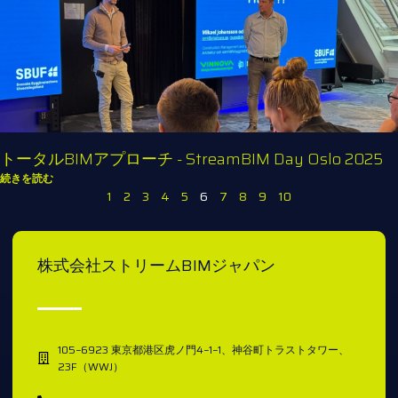
トータルBIMアプローチ - StreamBIM Day Oslo 2025
続きを読む
1
2
3
4
5
6
7
8
9
10
株式会社ストリームBIMジャパン
105−6923 東京都港区虎ノ門4−1−1、神谷町トラストタワー、
23F（WWJ）