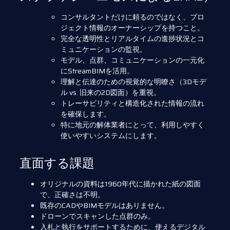
コンサルタントだけに頼るのではなく、プロ
ジェクト情報のオーナーシップを持つこと。
完全な透明性とリアルタイムの進捗状況とコ
ミュニケーションの監視。
モデル、点群、コミュニケーションの一元化
にStreamBIMを活用。
理解と伝達のための視覚的な明瞭さ（3Dモデ
ル vs. 旧来の2D図面）を重視。
トレーサビリティと構造化された情報の流れ
を確保します。
特に地元の解体業者にとって、利用しやすく
使いやすいシステムにします。
直面する課題
オリジナルの資料は1960年代に描かれた紙の図面
で、正確さは不明。
既存のCADやBIMモデルはありません。
ドローンでスキャンした点群のみ。
入札と執行をサポートするために、使えるデジタル