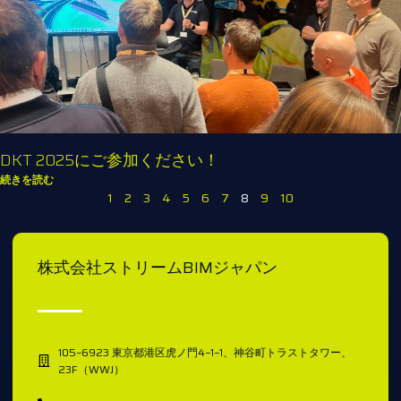
DKT 2025にご参加ください！
続きを読む
1
2
3
4
5
6
7
8
9
10
株式会社ストリームBIMジャパン
105−6923 東京都港区虎ノ門4−1−1、神谷町トラストタワー、
23F（WWJ）