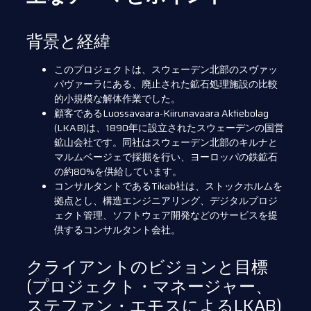
背景と経緯
このプロジェクトは、スウェーデン北部のスヴァッ
パヴァーラにある、廃止された鉱石処理施設の比較
的小規模な解体作業でした。
顧客であるLuossavaara-Kiirunavaara Aktiebolag
(LKAB)は、1890年に設立されたスウェーデンの国営
鉱山会社です。同社はスウェーデン北部のキルナと
マルムベージェで採掘を行い、ヨーロッパの鉄鉱石
の約80%を供給しています。
コンサルタントであるTikab社は、ストックホルムを
拠点とし、構造エンジニアリング、デジタルプロジ
ェクト管理、ソフトウェア開発などのサービスを提
供するコンサルタント会社。
クライアントのビジョンと目標
(プロジェクト・マネージャー、
ステファン・エモスによるLKAB)