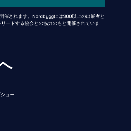
開催されます。Nordbyggには900以上の出展者と
界をリードする協会との協力のもと開催されていま
スへ
ヴショー