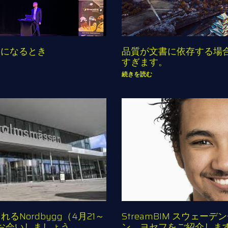
要になるとき
品質が文書に依存する場
すぎます。
続きを読む
Nordbygg（4月21～
StreamBIM スウェ
Mにお会いしましょう
ン、ヨセフをご紹介しま