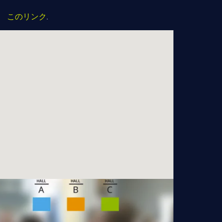
。
このリンク
.