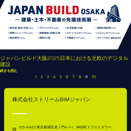
ジャパンビルド大阪2025日本における北欧のデジタル
建設
続きを読む
1
2
3
4
5
6
7
8
9
10
株式会社ストリームBIMジャパン
105−6923 東京都港区虎ノ門4−1−1、神谷町トラストタワー、