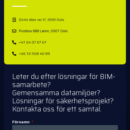
Østre Aker vei 17, 0581 Oslo
Postbox 688 Løren, 0507 Oslo
+47 24 07 67 67
+46 72-508 40 89
Leter du efter lösningar för BIM-
samarbete?
Gemensamma datamiljöer?
Lösningar för säkerhetsprojekt?
Kontakta oss för ett samtal.
Förnamn