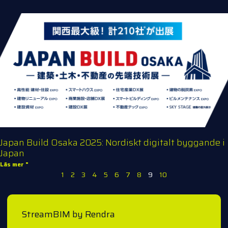
Japan Build Osaka 2025: Nordiskt digitalt byggande i
Japan
Läs mer "
1
2
3
4
5
6
7
8
9
10
StreamBIM by Rendra