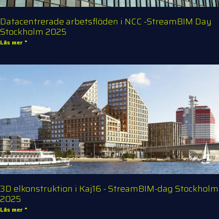
Datacentrerade arbetsflöden i NCC -StreamBIM Day
Stockholm 2025
Läs mer "
3D elkonstruktion i Kaj16 - StreamBIM-dag Stockholm
2025
Läs mer "