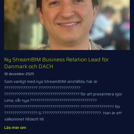
Ny StreamBIM Business Relation Lead för
Danmark och DACH
18 december 2025
Som vanligt med nya StreamBIM-anställda, här är
???????????????? ????????????????????
???????????????????????????????????? för att presentera Igor
Lima, vår nya ????????????????????????????????
???????????????????????????????????? ???????????????? för
???????????????? & ????????????????????????????. Han är ett
välkommet tillskott till
Läs mer om