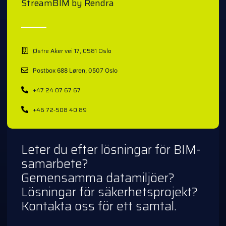
StreamBIM by Rendra
Østre Aker vei 17, 0581 Oslo
Postbox 688 Løren, 0507 Oslo
+47 24 07 67 67
+46 72-508 40 89
Leter du efter lösningar för BIM-
samarbete?
Gemensamma datamiljöer?
Lösningar för säkerhetsprojekt?
Kontakta oss för ett samtal.