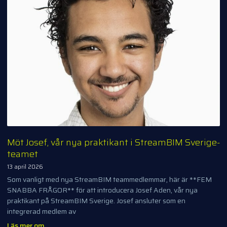
Möt Josef, vår nya praktikant i StreamBIM Sverige-
teamet
13 april 2026
Som vanligt med nya StreamBIM teammedlemmar, här är **FEM
SNABBA FRÅGOR** för att introducera Josef Aden, vår nya
praktikant på StreamBIM Sverige. Josef ansluter som en
integrerad medlem av
Läs mer om