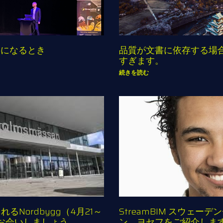
要になるとき
品質が文書に依存する場
すぎます。
続きを読む
Nordbygg（4月21～
StreamBIM スウェ
Mにお会いしましょう
ン、ヨセフをご紹介しま