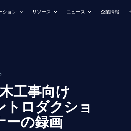
ーション
リソース
ニュース
企業情報
ジ
木工事向け
- イントロダクショ
ナーの録画