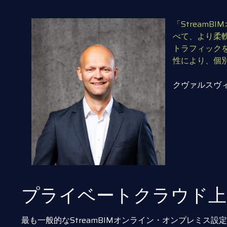
「Stream
べて、より柔
トラフィック
性により、個別
クヴァルスヴ
プライベートクラウド上
最も一般的なStreamBIMオンライン・オンプレミス