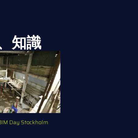
、知識
M Day Stockholm