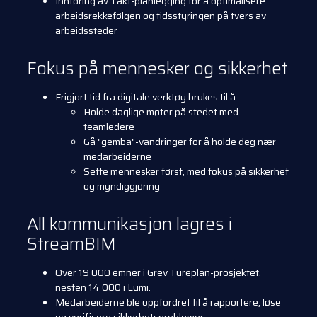
Innføring av Takt-planlegging for å optimalisere
arbeidsrekkefølgen og tidsstyringen på tvers av
arbeidssteder
Fokus på mennesker og sikkerhet
Frigjort tid fra digitale verktøy brukes til å
Holde daglige møter på stedet med
teamledere
Gå "gemba"-vandringer for å holde deg nær
medarbeiderne
Sette mennesker først, med fokus på sikkerhet
og myndiggjøring
All kommunikasjon lagres i
StreamBIM
Over 19 000 emner i Grev Tureplan-prosjektet,
nesten 14 000 i Lumi.
Medarbeiderne ble oppfordret til å rapportere, løse
og verifisere sikkerhetsproblemer