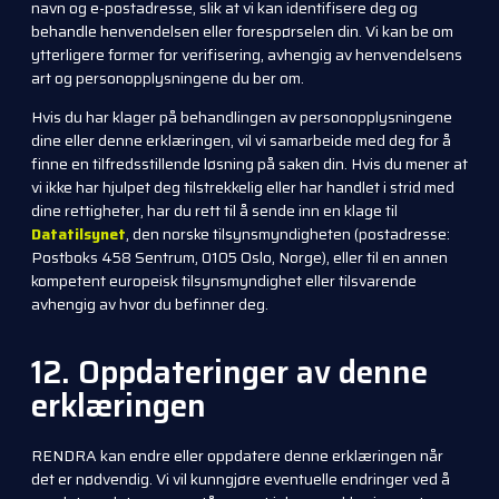
navn og e-postadresse, slik at vi kan identifisere deg og
behandle henvendelsen eller forespørselen din. Vi kan be om
ytterligere former for verifisering, avhengig av henvendelsens
art og personopplysningene du ber om.
Hvis du har klager på behandlingen av personopplysningene
dine eller denne erklæringen, vil vi samarbeide med deg for å
finne en tilfredsstillende løsning på saken din. Hvis du mener at
vi ikke har hjulpet deg tilstrekkelig eller har handlet i strid med
dine rettigheter, har du rett til å sende inn en klage til
Datatilsynet
, den norske tilsynsmyndigheten (postadresse:
Postboks 458 Sentrum, 0105 Oslo, Norge), eller til en annen
kompetent europeisk tilsynsmyndighet eller tilsvarende
avhengig av hvor du befinner deg.
12. Oppdateringer av denne
erklæringen
RENDRA kan endre eller oppdatere denne erklæringen når
det er nødvendig. Vi vil kunngjøre eventuelle endringer ved å