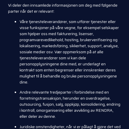
Vi deler den innsamlede informasjonen om deg med følgende
parter når det er relevant:
Våre tjenesteleverandører, som utfører tjenester eller
visse funksjoner på våre vegne, for eksempel selskaper
som hjelper oss med fakturering, lisenser,
programvarevedlikehold, hosting, brukerverifisering og
lokalisering, markedsføring, sikkerhet, support, analyse,
sosiale medier osv. Vær oppmerksom på at alle
tjenesteleverandører som vi kan dele
personopplysningene dine med, er underlagt en
kontrakt som enten begrenser eller innskrenker deres
mulighet til å behandle og bruke personopplysningene
dine.
Andre relevante tredjeparter i forbindelse med en
forretningstransaksjon, herunder en overdragelse,
outsourcing, fusjon, salg, oppkjøp, konsolidering, endring
i kontroll, omorganisering eller avvikling av RENDRA,
eller deler av denne.
Juridiske omstendigheter, når vi er pålagt å gjøre det ved