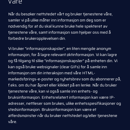
våre
Når du besøker nettstedet vårt og bruker tjenestene våre,
samler vi på ulike måter inn informasjon om deg som er
nødvendig for at du skal kunne bruke hele spekteret av
tjenestene våre, samt informasjon som hjelper oss med å
forbedre brukeropplevelsen din.
Vi bruker "informasjonskapsler", en liten mengde anonym
informasjon, for å lagre relevant øktinformasjon. Vi kan lagre
og få tilgang til slike "informasjonskapsler" på enheten din. Vi
kan også bruke websignaler (clear GIFs) for å samle inn
informasjon om din interaksjon med våre HTML-
markedsførings-e-poster og nyhetsbrev som du abonnerer på,
f.eks. om du har åpnet eller klikket på en lenke. Når du bruker
tjenestene våre, kan vi også samle inn enhets- og
bruksinformasjon. Enhetsrelatert informasjon kan være IP-
adresser, nettleser som brukes, ulike enhetsspesifikasjoner og
stedsinformasjon. Bruksinformasjon kan være et
atferdsmønster når du bruker nettstedet og/eller tjenestene
våre.