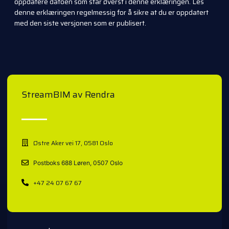
oppdatere datoen som står øverst i denne erklæringen. Les
denne erklæringen regelmessig for å sikre at du er oppdatert
med den siste versjonen som er publisert.
StreamBIM av Rendra
Østre Aker vei 17, 0581 Oslo
Postboks 688 Løren, 0507 Oslo
+47 24 07 67 67