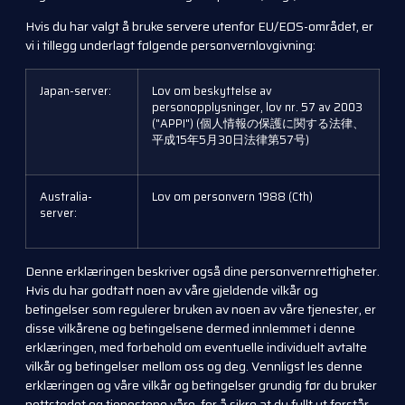
Hvis du har valgt å bruke servere utenfor EU/EØS-området, er
vi i tillegg underlagt følgende personvernlovgivning:
Japan-server:
Lov om beskyttelse av
personopplysninger, lov nr. 57 av 2003
("APPI") (個人情報の保護に関する法律、
平成15年5月30日法律第57号)
Australia-
Lov om personvern 1988 (Cth)
server:
Denne erklæringen beskriver også dine personvernrettigheter.
Hvis du har godtatt noen av våre gjeldende vilkår og
betingelser som regulerer bruken av noen av våre tjenester, er
disse vilkårene og betingelsene dermed innlemmet i denne
erklæringen, med forbehold om eventuelle individuelt avtalte
vilkår og betingelser mellom oss og deg. Vennligst les denne
erklæringen og våre vilkår og betingelser grundig før du bruker
nettstedet og tjenestene våre, for å sikre at du fullt ut forstår