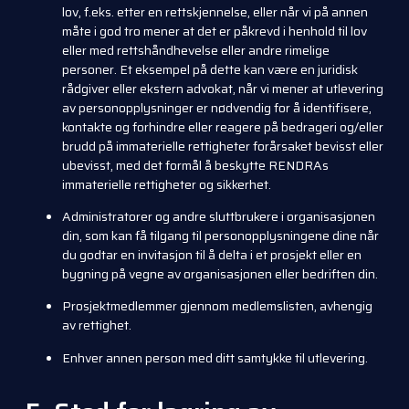
lov, f.eks. etter en rettskjennelse, eller når vi på annen
måte i god tro mener at det er påkrevd i henhold til lov
eller med rettshåndhevelse eller andre rimelige
personer. Et eksempel på dette kan være en juridisk
rådgiver eller ekstern advokat, når vi mener at utlevering
av personopplysninger er nødvendig for å identifisere,
kontakte og forhindre eller reagere på bedrageri og/eller
brudd på immaterielle rettigheter forårsaket bevisst eller
ubevisst, med det formål å beskytte RENDRAs
immaterielle rettigheter og sikkerhet.
Administratorer og andre sluttbrukere i organisasjonen
din, som kan få tilgang til personopplysningene dine når
du godtar en invitasjon til å delta i et prosjekt eller en
bygning på vegne av organisasjonen eller bedriften din.
Prosjektmedlemmer gjennom medlemslisten, avhengig
av rettighet.
Enhver annen person med ditt samtykke til utlevering.