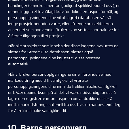
handlinger (emnekommentar, godkjent sjekklistepunkt osv.), er
denne loggen et lovpålagt krav for dokumentasjonsformål, og
personopplysningene dine vil bli lagret i databasen vår så
lenge prosjektperioden varer, eller så lenge prosjekteieren
anser det som nødvendig. Brukere kan settes som inaktive for
å fjerne tilgangen til et prosjekt.
Når alle prosjekter som inneholder disse loggene avsluttes og
slettes fra StreamBIM-databasen, slettes også
personopplysningene dine knyttet til disse postene
automatisk.
Når vi bruker personopplysningene dine i forbindelse med
markedsføring med ditt samtykke, vil vi bruke
personopplysningene dine inntil du trekker tilbake samtykket
ditt. Vær oppmerksom på at det vil være nødvendig for oss å
lagre den registrerte informasjonen om at du ikke ønsker å
motta markedsføringsmateriell fra oss hvis du har bestemt deg
for å trekke tilbake samtykket ditt.
10. Barns personvern