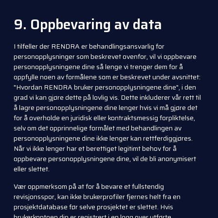
9. Oppbevaring av data
I tilfeller der RENDRA er behandlingsansvarlig for
personopplysninger som beskrevet ovenfor, vil vi oppbevare
personopplysningene dine så lenge vi trenger dem for å
oppfylle noen av formålene som er beskrevet under avsnittet:
"Hvordan RENDRA bruker personopplysningene dine", i den
grad vi kan gjøre dette på lovlig vis. Dette inkluderer vår rett til
å lagre personopplysningene dine lenger hvis vi må gjøre det
for å overholde en juridisk eller kontraktsmessig forpliktelse,
selv om det opprinnelige formålet med behandlingen av
personopplysningene dine ikke lenger kan rettferdiggjøres.
Når vi ikke lenger har et berettiget legitimt behov for å
oppbevare personopplysningene dine, vil de bli anonymisert
eller slettet.
Vær oppmerksom på at for å bevare et fullstendig
revisjonsspor, kan ikke brukerprofiler fjernes helt fra en
prosjektdatabase før selve prosjektet er slettet. Hvis
brukerkontoen din er registrert i en logg over utførte