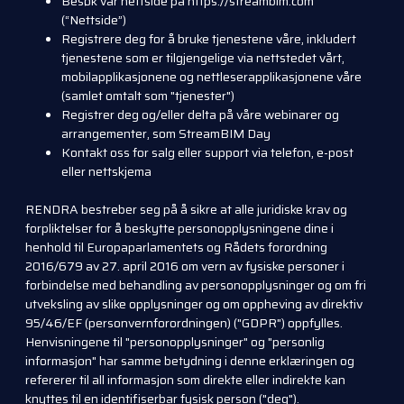
Besøk vår nettside på https://streambim.com
(“Nettside”)
Registrere deg for å bruke tjenestene våre, inkludert
tjenestene som er tilgjengelige via nettstedet vårt,
mobilapplikasjonene og nettleserapplikasjonene våre
(samlet omtalt som "tjenester")
Registrer deg og/eller delta på våre webinarer og
arrangementer, som StreamBIM Day
Kontakt oss for salg eller support via telefon, e-post
eller nettskjema
RENDRA bestreber seg på å sikre at alle juridiske krav og
forpliktelser for å beskytte personopplysningene dine i
henhold til Europaparlamentets og Rådets forordning
2016/679 av 27. april 2016 om vern av fysiske personer i
forbindelse med behandling av personopplysninger og om fri
utveksling av slike opplysninger og om oppheving av direktiv
95/46/EF (personvernforordningen) ("GDPR") oppfylles.
Henvisningene til "personopplysninger" og "personlig
informasjon" har samme betydning i denne erklæringen og
refererer til all informasjon som direkte eller indirekte kan
knyttes til en identifiserbar fysisk person ("deg").