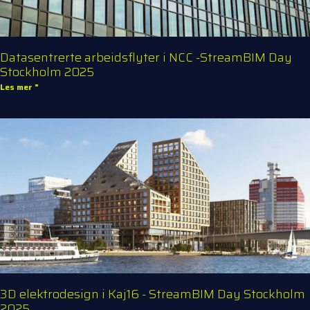
Datasentrerte arbeidsflyter i NCC -StreamBIM Day
Stockholm 2025
Les mer "
3D elektrodesign i Kaj16 - StreamBIM Day Stockholm
2025