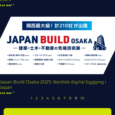
Les mer "
Japan Build Osaka 2025: Nordisk digital bygging i
Japan
Les mer "
1
2
3
4
5
6
7
8
9
10