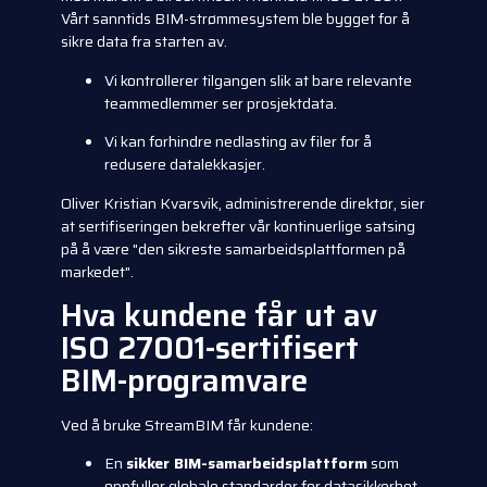
Vårt sanntids BIM-strømmesystem ble bygget for å
sikre data fra starten av.
Vi kontrollerer tilgangen slik at bare relevante
teammedlemmer ser prosjektdata.
Vi kan forhindre nedlasting av filer for å
redusere datalekkasjer.
Oliver Kristian Kvarsvik, administrerende direktør, sier
at sertifiseringen bekrefter vår kontinuerlige satsing
på å være "den sikreste samarbeidsplattformen på
markedet".
Hva kundene får ut av
ISO 27001-sertifisert
BIM-programvare
Ved å bruke StreamBIM får kundene:
En
sikker BIM-samarbeidsplattform
som
oppfyller globale standarder for datasikkerhet.