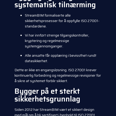
systematisk tilnærming
StreamBIM formaliserte alle
sikkerhetsprosesser for å oppfylle ISO 27001-
standardene.
Vi har innført strenge tilgangskontroller,
kryptering og regelmessige
systemgjennomganger.
Alle ansatte får opplæring i bevissthet rundt
datasikkerhet.
Dette er ikke en engangsløsning. ISO 27001 krever
kontinuerlig forbedring og regelmessige revisjoner for
å sikre at systemet forblir sikkert.
Bygger på et sterkt
sikkerhetsgrunnlag
Siden 2012 har StreamBIM vært et sikkert design
med mål om å bli sertifisert i henhold til ISO 27001.