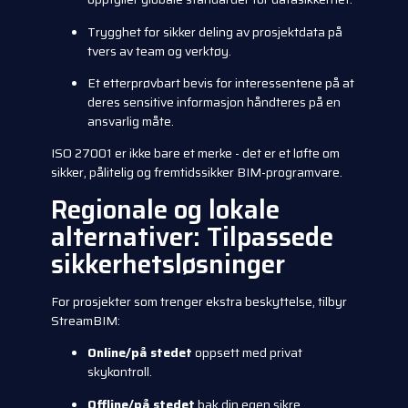
Trygghet for sikker deling av prosjektdata på
tvers av team og verktøy.
Et etterprøvbart bevis for interessentene på at
deres sensitive informasjon håndteres på en
ansvarlig måte.
ISO 27001 er ikke bare et merke - det er et løfte om
sikker, pålitelig og fremtidssikker BIM-programvare.
Regionale og lokale
alternativer: Tilpassede
sikkerhetsløsninger
For prosjekter som trenger ekstra beskyttelse, tilbyr
StreamBIM:
Online/på stedet
oppsett med privat
skykontroll.
Offline/på stedet
bak din egen sikre