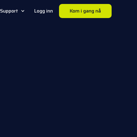
Support
Logg inn
Kom i gang nå