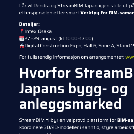
I år vil Rendra og StreamBIM Japan igjen stille ut p
etterspørselen etter smart
Verktøy for BIM-samar
Detaljer:
Intex Osaka
27.–29. august (kl. 10:00–17:00)
Digital Construction Expo, Hall 6, Sone A, Stand 1
For fullstendig informasjon om arrangementet:
www
Hvorfor StreamBI
Japans bygg- og
anleggsmarked
StreamBIM tilbyr en velprøvd plattform for
BIM-sa
koordinere 3D/2D-modeller i sanntid, styre arbeidsf