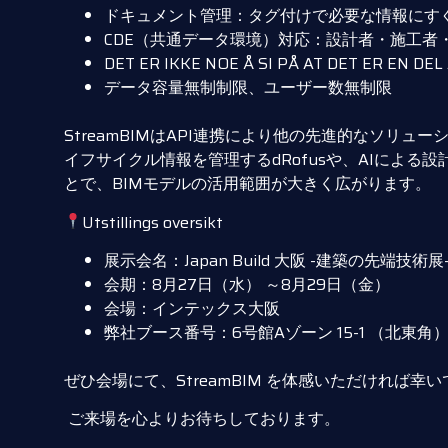
ドキュメント管理：タグ付けで必要な情報にす
CDE（共通データ環境）対応：設計者・施工者
DET ER IKKE NOE Å SI PÅ AT DET ER EN DEL
データ容量無制制限、ユーザー数無制限
StreamBIMはAPI連携により他の先進的なソリ
イフサイクル情報を管理するdRofusや、AIによる設計支援
とで、BIMモデルの活用範囲が大きく広がります。
Utstillings oversikt
展示会名：Japan Build 大阪 -建築の先端技術展
会期：8月27日（水） ～8月29日（金）
会場：インテックス大阪
弊社ブース番号：6号館Aゾーン 15-1 （北東角
ぜひ会場にて、StreamBIM を体感いただければ幸
ご来場を心よりお待ちしております。