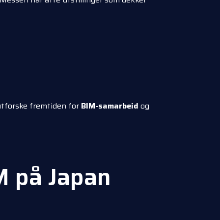
utforske fremtiden for
BIM-samarbeid
og
 på Japan