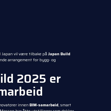
 Japan vil være tilbake på
Japan Build
nde arrangement for bygg- og
ild 2025 er
amarbeid
nnovatører innen
BIM-samarbeid
, smart
Messen har åtte utstillinger som dekker