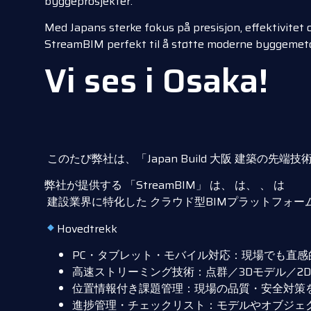
byggeprosjekter.
Med Japans sterke fokus på presisjon, effektivite
StreamBIM perfekt til å støtte moderne byggemeto
Vi ses i Osaka!
このたび弊社は、「Japan Build 大阪 建築の先端
弊社が提供する 「StreamBIM」 は、 は、 、 は
建設業界に特化した クラウド型BIMプラットフォー
Hovedtrekk
PC・タブレット・モバイル対応：現場でも直感
高速ストリーミング技術：点群／3Dモデル／2
位置情報付き課題管理：現場の品質・安全対策
進捗管理・チェックリスト：モデルやオブジェ