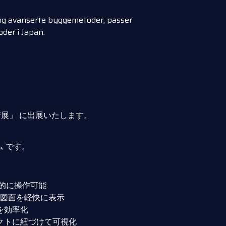
t og avanserte byggemetoder, passer
der i Japan.
技術展」 に出展いたします。
ム です。
的に操作可能
D図面を軽快に表示
を効率化
クトに紐づけて可視化