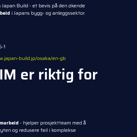
å Japan Build - et bevis på den økende
beid
i Japans bygg- og anleggssektor.
5-1
.japan-build.jp/osaka/en-gb
M er riktig for
marbeid
- hjelper prosjektteam med å
lyten og redusere feil i komplekse