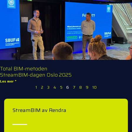
Total BIM-metoden
StreamBIM-dagen Oslo 2025
Les mer "
1
2
3
4
5
6
7
8
9
10
StreamBIM av Rendra