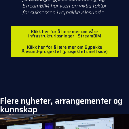
StreamBIM har vært en viktig faktor
for suksessen i Bypakke Ålesund."
Klikk her for å lære mer om våre
infrastrukturløsninger i StreamBIM
Klikk her for å lære mer om Bypakke
Ålesund-prosjektet (prosjektets nettside)
Flere nyheter, arrangementer og
kunnskap