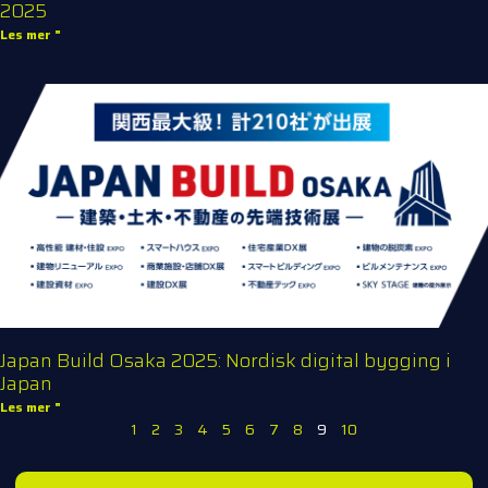
2025
Les mer "
Japan Build Osaka 2025: Nordisk digital bygging i
Japan
Les mer "
1
2
3
4
5
6
7
8
9
10