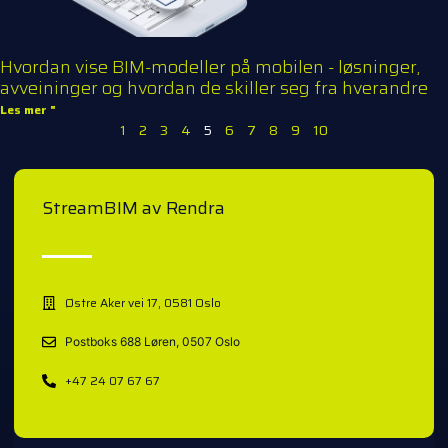
Hvordan vise BIM-modeller på mobilen - løsninger,
avveininger og hvordan de skiller seg fra hverandre
Les mer "
1
2
3
4
5
6
7
8
9
10
StreamBIM av Rendra
Østre Aker vei 17, 0581 Oslo
Postboks 688 Løren, 0507 Oslo
+47 24 07 67 67