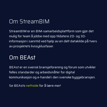
Om StreamBIM
StreamBIM er en BIM-samarbeidsplattform som gjør det
mulig for team å jobbe med opp til
datere 2D- og 3D-
informasjon i sanntid ved hjelp av en delt datakilde på tvers
av
prosjektets livssyklusfaser.
Om BEAst
BEAst er en svensk bransjeforening og forum som utvikler
felles standarder
og arbeidsmåter for digital
kommunikasjon og e-handel i den svenske
byggebransjen.
Se BEAsts
nettside
for å lære mer!