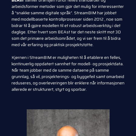
BEAst
samler bransjen rundt felles standarder og
arbeidsformer
metoder som gjør det mulig for interessenter
å “snakke samme digitale språk”.
StreamBIM har jobbet
med modellbaserte kontrollprosesser siden 2012
, noe som
bidrar til å gjøre modellen til et robust arbeidsverktøy i det
daglige. Etter hvert som BEAst tar det neste
skritt mot 3D
som det primære arbeidsområdet, og vi ser frem til å bidra
med vår
erfaring og praktisk prosjektstøtte.
Kjernen i StreamBIM er muligheten til å etablere en felles,
kontinuerlig oppdatert
sannhet for modell- og prosjektdata.
Når team jobber med de samme dataene på samme
grunnlag, så vil, prosjekterings- og byggefeil samt omarbeid
reduseres, og overleveringen blir enklere
når informasjonen
allerede er strukturert, styrt og sporbar.