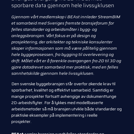
sporbare data gjennom hele livssyklusen
Gjennom vårt medlemskap i BEAst innleder StreamBIM
et samarbeid med Sveriges fremste bransjeforum for
felles standarder og arbeidsmåter i bygg- og
anleggsbransjen. Vårt
fokus er på design og
prosjektering, der arkitekter og tekniske konsulenter
skaper
informasjonen som må være pålitelig gjennom
hele byggeprosessen, fra bygging til overlevering og
drift. Målet vårt er å forenkle overgangen fra 2D til 3D og
gjøre datadrevet
samarbeid mer praktisk, med en felles
sannhetskilde gjennom hele
livssyklusen.
Den svenske byggebransjen står overfor økende krav til
sporbarhet,
kvalitet og effektivt samarbeid. Samtidig er
mange prosjekter fortsatt avhengige av
dokumenttunge
2D-arbeidsflyter. For å lykkes med modellbaserte
arbeidsmetoder så må
bransjen utvikle både standarder og
praktiske eksempler på implementering i reelle
prosjekter.