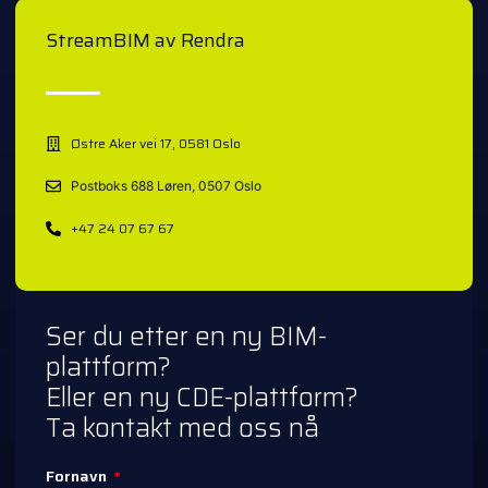
StreamBIM av Rendra
Østre Aker vei 17, 0581 Oslo
Postboks 688 Løren, 0507 Oslo
+47 24 07 67 67
Ser du etter en ny BIM-
plattform?
Eller en ny CDE-plattform?
Ta kontakt med oss nå
Fornavn