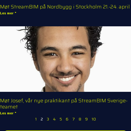
Møt StreamBIM på Nordbygg i Stockholm 21.-24. april
Les mer "
Møt Josef, vår nye praktikant på StreamBIM Sverige-
teamet
Les mer "
1
2
3
4
5
6
7
8
9
10