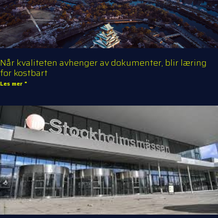
Når kvaliteten avhenger av dokumenter, blir læring
for kostbart
Les mer "