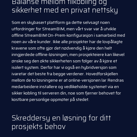
Balanse mellom tilkobling og
sikkerhet med en privat nettsky
Som en skybasert plattform ga dette selvsagt noen
utfordringer for StreamBIM, men vårt svar var å utvikle
offline StreamBIM On-Prem-konfigurasjon i samarbeid med
noen av våre kunder. Ikke alle prosjekter har de lovpålagte
kravene som ofte gjør det nødvendig å kjøre den helt
inngjerdede offline-løsningen, men prosjekteiere kan likevel
ønske seg den økte sikkerheten som følger av å kjøre et
isolert system. Derfor har vi også en hybridversjon som
ivaretar det beste fra begge verdener. Hovedforskjellen
mellom de to løsningene er at online-versjonen lar Rendras
medarbeidere installere og vedlikeholde systemet via en
sikker kobling til serveren din, noe som fjerner behovet for
kostbare personlige oppmøter på stedet.
Skreddersy en løsning for ditt
prosjekts behov