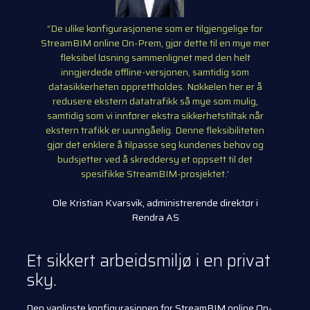
“De ulike konfigurasjonene som er tilgjengelige for
StreamBIM online On-Prem, gjør dette til en mye mer
fleksibel løsning sammenlignet med den helt
inngjerdede offline-versjonen, samtidig som
datasikkerheten opprettholdes. Nøkkelen her er å
redusere ekstern datatrafikk så mye som mulig,
samtidig som vi innfører ekstra sikkerhetstiltak når
ekstern trafikk er uunngåelig. Denne fleksibiliteten
gjør det enklere å tilpasse seg kundenes behov og
budsjetter ved å skreddersy et oppsett til det
spesifikke StreamBIM-prosjektet.’
Ole Kristian Kvarsvik, administrerende direktør i
Rendra AS
Et sikkert arbeidsmiljø i en privat
sky.
Den vanligste konfigurasjonen for StreamBIM online On-