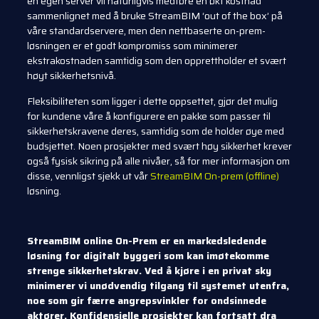
en egen server vil naturligvis medføre en økt kostnad
sammenlignet med å bruke StreamBIM ‘out of the box’ på
våre standardservere, men den nettbaserte on-prem-
løsningen er et godt kompromiss som minimerer
ekstrakostnaden samtidig som den opprettholder et svært
høyt sikkerhetsnivå.
Fleksibiliteten som ligger i dette oppsettet, gjør det mulig
for kundene våre å konfigurere en pakke som passer til
sikkerhetskravene deres, samtidig som de holder øye med
budsjettet. Noen prosjekter med svært høy sikkerhet krever
også fysisk sikring på alle nivåer, så for mer informasjon om
disse, vennligst sjekk ut vår
StreamBIM On-prem (offline)
løsning.
StreamBIM online On-Prem er en markedsledende
løsning for digitalt byggeri som kan imøtekomme
strenge sikkerhetskrav. Ved å kjøre i en privat sky
minimerer vi unødvendig tilgang til systemet utenfra,
noe som gir færre angrepsvinkler for ondsinnede
aktører. Konfidensielle prosjekter kan fortsatt dra