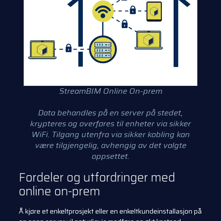
StreamBIM Online On-prem
Data behandles på en server på stedet,
krypteres og overføres til enheter via sikker
WiFi. Tilgang utenfra via sikker kobling kan
være tilgjengelig, avhengig av det valgte
oppsettet.
Fordeler og utfordringer med
online on-prem
Å kjøre et enkeltprosjekt eller en enkeltkundeinstallasjon på