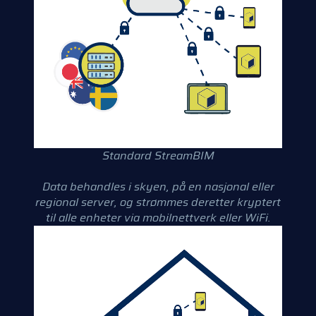
Standard StreamBIM
Data behandles i skyen, på en nasjonal eller
regional server, og strømmes deretter kryptert
til alle enheter via mobilnettverk eller WiFi.