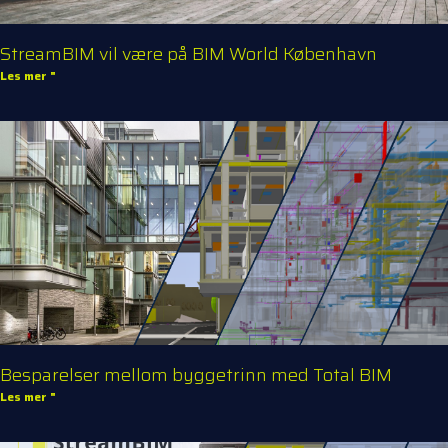
StreamBIM vil være på BIM World København
Les mer "
Besparelser mellom byggetrinn med Total BIM
Les mer "