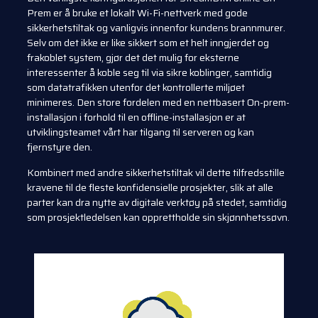
Prem er å bruke et lokalt Wi-Fi-nettverk med gode
sikkerhetstiltak og vanligvis innenfor kundens brannmurer.
Selv om det ikke er like sikkert som et helt inngjerdet og
frakoblet system, gjør det det mulig for eksterne
interessenter å koble seg til via sikre koblinger, samtidig
som datatrafikken utenfor det kontrollerte miljøet
minimeres. Den store fordelen med en nettbasert On-prem-
installasjon i forhold til en offline-installasjon er at
utviklingsteamet vårt har tilgang til serveren og kan
fjernstyre den.
Kombinert med andre sikkerhetstiltak vil dette tilfredsstille
kravene til de fleste konfidensielle prosjekter, slik at alle
parter kan dra nytte av digitale verktøy på stedet, samtidig
som prosjektledelsen kan opprettholde sin skjønnhetssøvn.