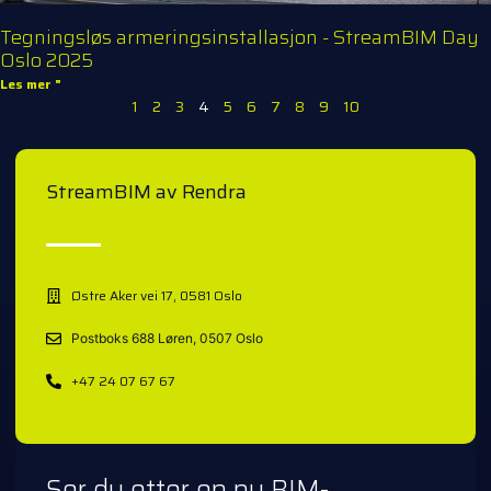
Tegningsløs armeringsinstallasjon - StreamBIM Day
Oslo 2025
Les mer "
1
2
3
4
5
6
7
8
9
10
StreamBIM av Rendra
Østre Aker vei 17, 0581 Oslo
Postboks 688 Løren, 0507 Oslo
+47 24 07 67 67
Ser du etter en ny BIM-