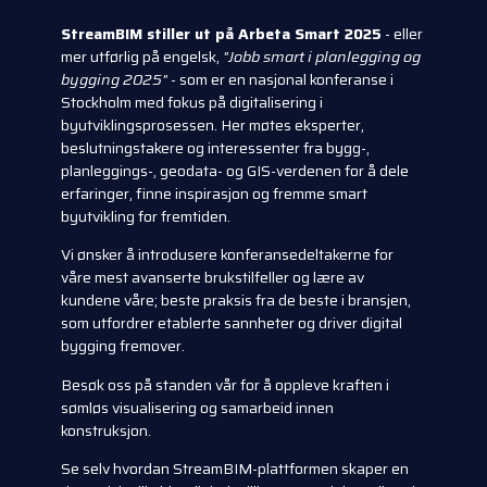
StreamBIM stiller ut på Arbeta Smart 2025
- eller
mer utførlig på engelsk,
"Jobb smart i planlegging og
bygging 2025"
- som er en nasjonal konferanse i
Stockholm med fokus på digitalisering i
byutviklingsprosessen. Her møtes eksperter,
beslutningstakere og interessenter fra bygg-,
planleggings-, geodata- og GIS-verdenen for å dele
erfaringer, finne inspirasjon og fremme smart
byutvikling for fremtiden.
Vi ønsker å introdusere konferansedeltakerne for
våre mest avanserte brukstilfeller og lære av
kundene våre; beste praksis fra de beste i bransjen,
som utfordrer etablerte sannheter og driver digital
bygging fremover.
Besøk oss på standen vår for å oppleve kraften i
sømløs visualisering og samarbeid innen
konstruksjon.
Se selv hvordan StreamBIM-plattformen skaper en