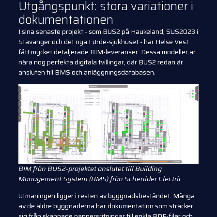
Utgångspunkt: stora variationer i
dokumentationen
I sina senaste projekt - som BUS2 på Haukeland, SUS2023 i
Stavanger och det nya Førde-sjukhuset - har Helse Vest
fått mycket detaljerade BIM-leveranser. Dessa modeller är
nära nog perfekta digitala tvillingar, där BUS2 redan är
ansluten till BMS och anläggningsdatabasen.
BIM från BUS2-projektet anslutet till Building
Management System (BMS) från Schenider Electric
Utmaningen ligger i resten av byggnadsbeståndet. Många
av de äldre byggnaderna har dokumentation som sträcker
sig från skannade pappersritningar till enkla PDF-filer och