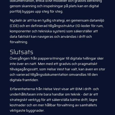
dokumentation, enkla BIM-modeller och gradvis berikning
genom skanning och inspelningar på plats kan en digital
portfölj byggas upp steg för steg.
Nyckeln är att ha en tydlig strategi, en gemensam datamiljö
(CDE) och en definierad tillgångsstruktur (ID-koder för rum,
komponenter och tekniska system) som säkerställer att
data faktiskt kan navigeras och användas i drift och
förvaltning.
Slutsats
Övergången från pappersritningar till digitala tvillingar sker
inte över en natt. Men med ett gradvis och pragmatiskt
tillvägagångssätt, som Helse Vest har valt, kan även en stor
och varierad tillgångsdokumentation omvandlas till den
digitala framtiden.
Erfarenheterna från Helse Vest visar att BIM i drift- och
underhållsfasen inte bara handlar om teknik - det är ett
strategiskt verktyg för att säkerställa bättre drift, lägre
kostnader och en mer hållbar förvaltning av samhällets
viktigaste byggnader.