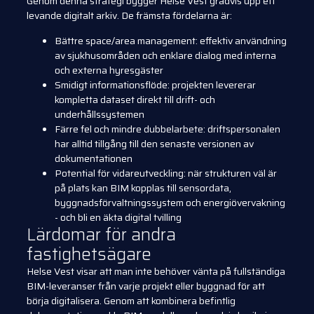
Genom denna strategi bygger Helse Vest gradvis upp ett
levande digitalt arkiv. De främsta fördelarna är:
Bättre space/area management: effektiv användning
av sjukhusområden och enklare dialog med interna
och externa hyresgäster
Smidigt informationsflöde: projekten levererar
kompletta dataset direkt till drift- och
underhållssystemen
Färre fel och mindre dubbelarbete: driftspersonalen
har alltid tillgång till den senaste versionen av
dokumentationen
Potential för vidareutveckling: när strukturen väl är
på plats kan BIM kopplas till sensordata,
byggnadsförvaltningssystem och energiövervakning
- och bli en äkta digital tvilling
Lärdomar för andra
fastighetsägare
Helse Vest visar att man inte behöver vänta på fullständiga
BIM-leveranser från varje projekt eller byggnad för att
börja digitalisera. Genom att kombinera befintlig