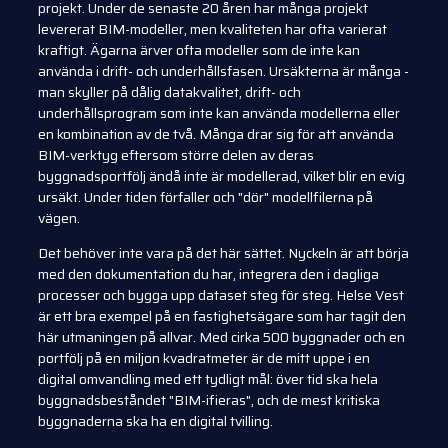
projekt. Under de senaste 20 åren har många projekt
levererat BIM-modeller, men kvaliteten har ofta varierat
kraftigt. Ägarna ärver ofta modeller som de inte kan
använda i drift- och underhållsfasen. Ursäkterna är många -
man skyller på dålig datakvalitet, drift- och
underhållsprogram som inte kan använda modellerna eller
en kombination av de två. Många drar sig för att använda
BIM-verktyg eftersom större delen av deras
byggnadsportfölj ändå inte är modellerad, vilket blir en evig
ursäkt. Under tiden förfaller och "dör" modellfilerna på
vägen.
Det behöver inte vara på det här sättet. Nyckeln är att börja
med den dokumentation du har, integrera den i dagliga
processer och bygga upp dataset steg för steg. Helse Vest
är ett bra exempel på en fastighetsägare som har tagit den
här utmaningen på allvar. Med cirka 500 byggnader och en
portfölj på en miljon kvadratmeter är de mitt uppe i en
digital omvandling med ett tydligt mål: över tid ska hela
byggnadsbeståndet "BIM-ifieras", och de mest kritiska
byggnaderna ska ha en digital tvilling.