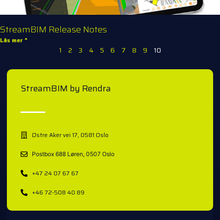
StreamBIM Release Notes
Läs mer "
1
2
3
4
5
6
7
8
9
10
StreamBIM by Rendra
Østre Aker vei 17, 0581 Oslo
Postbox 688 Løren, 0507 Oslo
+47 24 07 67 67
+46 72-508 40 89