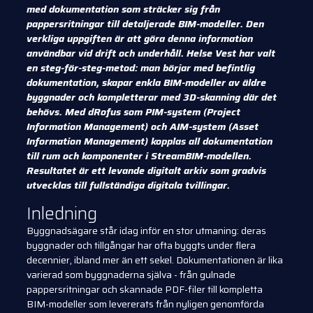
med dokumentation som sträcker sig från
pappersritningar till detaljerade BIM-modeller. Den
verkliga uppgiften är att göra denna information
användbar vid drift och underhåll. Helse Vest har valt
en steg-för-steg-metod: man börjar med befintlig
dokumentation, skapar enkla BIM-modeller av äldre
byggnader och kompletterar med 3D-skanning där det
behövs. Med dRofus som PIM-system (Project
Information Management) och AIM-system (Asset
Information Management) kopplas all dokumentation
till rum och komponenter i StreamBIM-modellen.
Resultatet är ett levande digitalt arkiv som gradvis
utvecklas till fullständiga digitala tvillingar.
Inledning
Byggnadsägare står idag inför en stor utmaning: deras
byggnader och tillgångar har ofta byggts under flera
decennier, ibland mer än ett sekel. Dokumentationen är lika
varierad som byggnaderna själva - från gulnade
pappersritningar och skannade PDF-filer till kompletta
BIM-modeller som levererats från nyligen genomförda