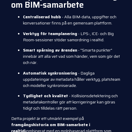
om BIM-samarbete
Centraliserad hubb
- Alla BIM-data, uppgifter och
konversationer finns på en gemensam plattform.
Verktyg för teamplanering
- LPS-, ICE- och Big
Room-sessioner stöder samordning i realtid.
Smart spårning av ärenden
- "Smarta punkter"
innebär att alla vet vad som händer, vem som gör det
och när.
Automatisk synkronisering
- Dagliga
uppdateringar av metadata håller verktyg, platsteam
och modeller synkroniserade.
Tydlighet och kvalitet
- Kollisionsdetektering och
metadatakontroller gör att korrigeringar kan göras
tidigt och tilldelas rätt person.
Detta projekt är ett utmärkt exempel på
framgångshistoria om BIM-samarbete i
realtid
kombinerat med en molnbaserad plattform som