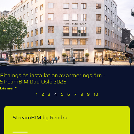
Ritningslös installation av armeringsjärn -
StreamBIM Day Oslo 2025
Läs mer "
1
2
3
4
5
6
7
8
9
10
StreamBIM by Rendra