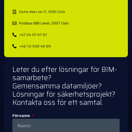
Østre Aker vei 17, 0581 Oslo
Postbox 688 Løren, 0507 Oslo
+47 24 07 67 67
+46 72-508 40 89
Leter du efter lösningar för BIM-
samarbete?
Gemensamma datamiljöer?
Lösningar för säkerhetsprojekt?
Kontakta oss för ett samtal.
Förnamn