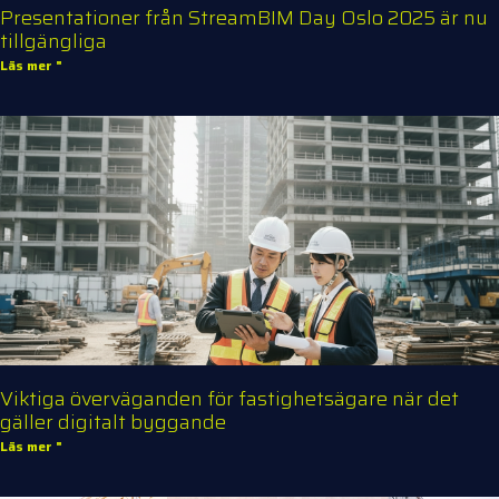
Presentationer från StreamBIM Day Oslo 2025 är nu
tillgängliga
Läs mer "
Viktiga överväganden för fastighetsägare när det
gäller digitalt byggande
Läs mer "