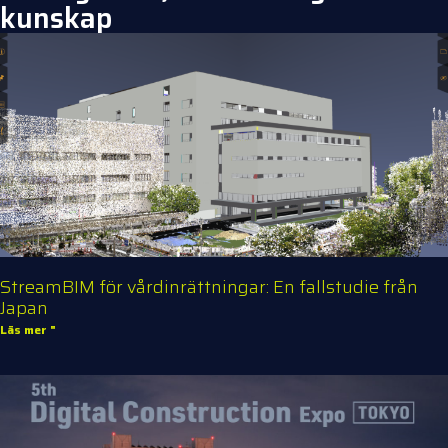
kunskap
StreamBIM för vårdinrättningar: En fallstudie från
Japan
Läs mer "