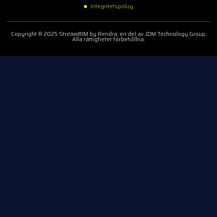
Integritetspolicy
Copyright © 2025 StreamBIM by Rendra, en del av JDM Technology Group,
Alla rättigheter förbehållna.