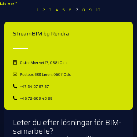
Läs mer "
1
2
3
4
5
6
7
8
9
10
StreamBIM by Rendra
Østre Aker vei 17, 0581 Oslo
Postbox 688 Løren, 0507 Oslo
+47 24 07 67 67
+46 72-508 40 89
Leter du efter lösningar för BIM-
samarbete?