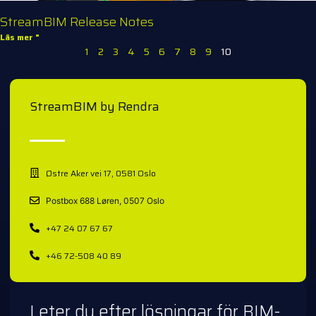
StreamBIM Release Notes
Läs mer "
1
2
3
4
5
6
7
8
9
10
StreamBIM by Rendra
Østre Aker vei 17, 0581 Oslo
Postbox 688 Løren, 0507 Oslo
+47 24 07 67 67
+46 72-508 40 89
Leter du efter lösningar för BIM-