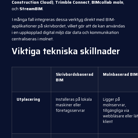
Construction Cloud)
,
Trimble Connect
,
BIMcollab moln
,
och
StreamBIM
.
I många fall integreras dessa verktyg direkt med BIM-
applikationer på skrivbordet, vilket gör att de kan användas
i en uppkopplad digital miljö där data och kommunikation
centraliseras i molnet.
Viktiga tekniska skillnader
Skrivbordsbaserad
Molnbaserad BIM
BIM
Utplacering
Installeras på lokala
Ligger på
maskiner eller
molnservrar,
företagsservrar
tillgängliga via
webbläsare eller lä
klient