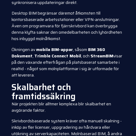
synkronisera uppdateringar direkt.
Desktop BIM begränsar däremot åtkomsten till
kontorsbaserade arbetsstationer eller VPN-anslutningar.
Även om programvara för fjärrskrivbord kan överbrygga
denna klyfta saknar den omedelbarheten och lyhördheten
hos inbyggd molnåtkomst.
Ökningen av
mobila BIM-appar
, såsom
BIM 360
Dokument
,
Trimble Connect Mobil
, och
StreamBIM
visar
på den växande efterfrågan på platsbaserat samarbete i
realtid - något som molnplattformar i sig är utformade för
att leverera.
Skalbarhet och
framtidssäkring
När projekten blir alltmer komplexa blir skalbarhet en
avgörande faktor.
Skrivbordsbaserade system kräver ofta manuell skalning -
inköp av fler licenser, uppgradering av hårdvara eller
utökning av serverkapaciteten. Molnbaserad BIM, å andra