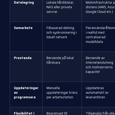
Datalagring
Lokala hårddiskar,
Molninfrastruktur 
NAS eller privata
distans (AWS, Azur
servrar
Google Cloud etc.)
Samarbete
Filbaserad delning
Fleranvändaråtkom
och synkronisering i
i realtid med
lokalt nätverk
centraliserad
modelldata
Prestanda
Beroende på lokal
Beroende av
hårdvara
internetanslutning
och molnserverns
kapacitet
Uppdateringar
Manuella
Uppdateras
av
uppdateringar krävs
automatiskt av
programvara
per arbetsstation
leverantören
Flexibilitet i
Begränsad till
Tillgänglig från alla