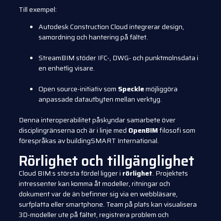
Till exempel:
Autodesk Construction Cloud integrerar design,
samordning och hantering på fältet.
StreamBIM stöder IFC-, DWG- och punktmolnsdata i
en enhetlig visare.
Open source-initiativ som
Speckle
möjliggöra
anpassade datautbyten mellan verktyg.
Denna interoperabilitet påskyndar samarbete över
disciplingränserna och är i linje med
OpenBIM
filosofi som
förespråkas av buildingSMART International.
Rörlighet och tillgänglighet
Cloud BIM:s största fördel ligger i
rörlighet
. Projektets
intressenter kan komma åt modeller, ritningar och
dokument var de än befinner sig via en webbläsare,
surfplatta eller smartphone. Team på plats kan visualisera
3D-modeller ute på fältet, registrera problem och