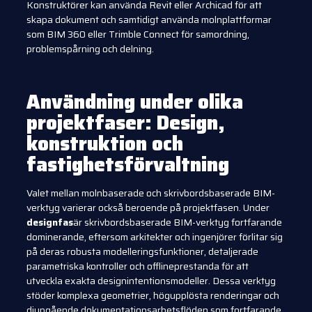
Konstruktörer kan använda Revit eller Archicad för att
skapa dokument och samtidigt använda molnplattformar
som BIM 360 eller Trimble Connect för samordning,
problemspårning och delning.
Användning under olika
projektfaser: Design,
konstruktion och
fastighetsförvaltning
Valet mellan molnbaserade och skrivbordsbaserade BIM-
verktyg varierar också beroende på projektfasen. Under
designfas
är skrivbordsbaserade BIM-verktyg fortfarande
dominerande, eftersom arkitekter och ingenjörer förlitar sig
på deras robusta modelleringsfunktioner, detaljerade
parametriska kontroller och offlineprestanda för att
utveckla exakta designintentionsmodeller. Dessa verktyg
stöder komplexa geometrier, högupplösta renderingar och
djupgående dokumentationsarbetsflöden som fortfarande