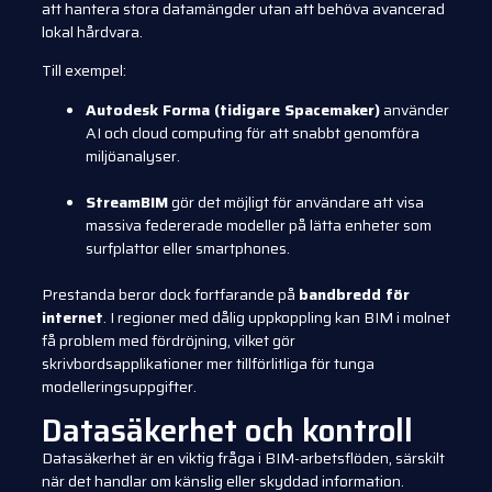
att hantera stora datamängder utan att behöva avancerad
lokal hårdvara.
Till exempel:
Autodesk Forma (tidigare Spacemaker)
använder
AI och cloud computing för att snabbt genomföra
miljöanalyser.
StreamBIM
gör det möjligt för användare att visa
massiva federerade modeller på lätta enheter som
surfplattor eller smartphones.
Prestanda beror dock fortfarande på
bandbredd för
internet
. I regioner med dålig uppkoppling kan BIM i molnet
få problem med fördröjning, vilket gör
skrivbordsapplikationer mer tillförlitliga för tunga
modelleringsuppgifter.
Datasäkerhet och kontroll
Datasäkerhet är en viktig fråga i BIM-arbetsflöden, särskilt
när det handlar om känslig eller skyddad information.