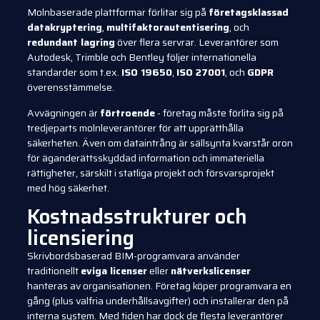
Molnbaserade plattformar förlitar sig på
företagsklassad
datakryptering
,
multifaktorautentisering
, och
redundant lagring
över flera servrar. Leverantörer som
Autodesk, Trimble och Bentley följer internationella
standarder som t.ex.
ISO 19650
,
ISO 27001
, och
GDPR
överensstämmelse.
Avvägningen är
förtroende
- företag måste förlita sig på
tredjeparts molnleverantörer för att upprätthålla
säkerheten. Även om dataintrång är sällsynta kvarstår oron
för äganderättsskyddad information och immateriella
rättigheter, särskilt i statliga projekt och försvarsprojekt
med hög säkerhet.
Kostnadsstrukturer och
licensiering
Skrivbordsbaserad BIM-programvara använder
traditionellt
eviga licenser
eller
nätverkslicenser
hanteras av organisationen. Företag köper programvara en
gång (plus valfria underhållsavgifter) och installerar den på
interna system. Med tiden har dock de flesta leverantörer