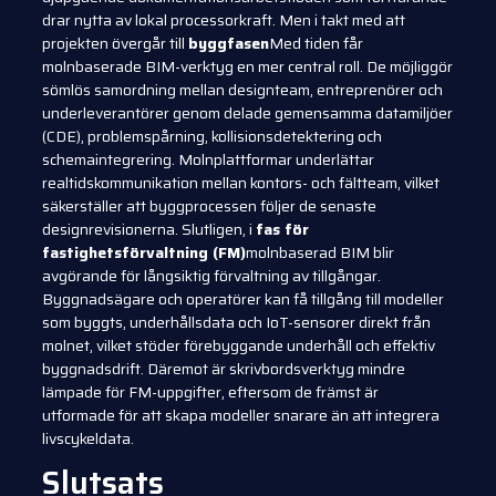
drar nytta av lokal processorkraft. Men i takt med att
projekten övergår till
byggfasen
Med tiden får
molnbaserade BIM-verktyg en mer central roll. De möjliggör
sömlös samordning mellan designteam, entreprenörer och
underleverantörer genom delade gemensamma datamiljöer
(CDE), problemspårning, kollisionsdetektering och
schemaintegrering. Molnplattformar underlättar
realtidskommunikation mellan kontors- och fältteam, vilket
säkerställer att byggprocessen följer de senaste
designrevisionerna. Slutligen, i
fas för
fastighetsförvaltning (FM)
molnbaserad BIM blir
avgörande för långsiktig förvaltning av tillgångar.
Byggnadsägare och operatörer kan få tillgång till modeller
som byggts, underhållsdata och IoT-sensorer direkt från
molnet, vilket stöder förebyggande underhåll och effektiv
byggnadsdrift. Däremot är skrivbordsverktyg mindre
lämpade för FM-uppgifter, eftersom de främst är
utformade för att skapa modeller snarare än att integrera
livscykeldata.
Slutsats