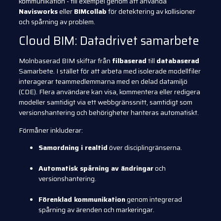
kommunikation - till exempel genom att använda
Navisworks
eller
BIMcollab
för detektering av kollisioner
och spårning av problem.
Cloud BIM: Datadrivet samarbete
Molnbaserad BIM skiftar från
filbaserad
till
databaserad
Samarbete. I stället för att arbeta med isolerade modellfiler
interagerar teammedlemmarna med en delad datamiljö
(CDE). Flera användare kan visa, kommentera eller redigera
modeller samtidigt via ett webbgränssnitt, samtidigt som
versionshantering och behörigheter hanteras automatiskt.
Förmåner inkluderar:
Samordning i realtid
över disciplingränserna.
Automatisk spårning av ändringar
och
versionshantering.
Förenklad kommunikation
genom integrerad
spårning av ärenden och markeringar.