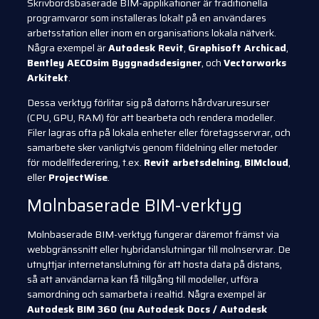
Skrivbordsbaserade BIM-applikationer är traditionella
programvaror som installeras lokalt på en användares
arbetsstation eller inom en organisations lokala nätverk.
Några exempel är
Autodesk Revit
,
Graphisoft Archicad
,
Bentley AECOsim Byggnadsdesigner
, och
Vectorworks
Arkitekt
.
Dessa verktyg förlitar sig på datorns hårdvaruresurser
(CPU, GPU, RAM) för att bearbeta och rendera modeller.
Filer lagras ofta på lokala enheter eller företagsservrar, och
samarbete sker vanligtvis genom fildelning eller metoder
för modellfederering, t.ex.
Revit arbetsdelning
,
BIMcloud
,
eller
ProjectWise
.
Molnbaserade BIM-verktyg
Molnbaserade BIM-verktyg fungerar däremot främst via
webbgränssnitt eller hybridanslutningar till molnservrar. De
utnyttjar internetanslutning för att hosta data på distans,
så att användarna kan få tillgång till modeller, utföra
samordning och samarbeta i realtid. Några exempel är
Autodesk BIM 360 (nu Autodesk Docs / Autodesk