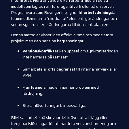
filcentrerat. Flera användare kan arbeta med en delad
modell som lagras i ett företagsnätverk eller på en server.
Programvara som Revit ger möjlighet till
arbetsdelning
där
teammedlemmarna "checkar ut" element, gör ändringar och
sedan synkroniserar ändringarna till den centrala filen.
Denna metod är visserligen effektiv i små och medelstora
projekt, men den har sina begränsningar:
Versionskonflikter
kan uppstå om synkroniseringen
inte hanteras på rätt sätt.
Samarbete är ofta begränsat till interna nätverk eller
VPN.
Fjärrteamets medlemmar har problem med
fördröjning.
Stora filöverföringar blir besvärliga.
BIM-samarbete på skrivbordet kräver ofta tillägg eller
tredjepartslösningar för att hantera versionshantering och