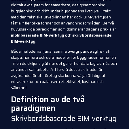
digitalt ekosystem för samarbete, designsamordning,
byggledning och drift under byggnadens livscykel. I takt
med den tekniska utvecklingen har dock BIM-verktygen
fått allt fler olika former och användningsområden. De två
huvudsakliga paradigmen som dominerar dagens praxis är
molnbaserade BIM-verktyg
och
skrivbordsbaserade
BIM-verktyg
.
Båda metoderna tjänar samma övergripande syfte - att
skapa, hantera och dela modeller för byggnadsinformation
- men de skiljer sig åt när det gäller hur data lagras, nås och
används i samarbete. Att förstå dessa skillnader är
avgörande för att företag ska kunna välja rätt digital
infrastruktur och balansera effektivitet, kostnad och
säkerhet.
Definition av de två
paradigmen
Skrivbordsbaserade BIM-verktyg