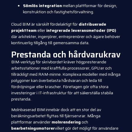
Sömlös integration
mellan plattformar för design,
konstruktion och fastighetsförvaltning.
Cloud BIM är särskilt fördelaktigt för
distribuerade
projektteam
eller
integrerade leveransmetoder (IPD)
där arkitekter, ingenjörer, entreprenörer och ägare behöver
kontinuerlig tillgång till gemensamma data.
Prestanda och hårdvarukrav
BIM-verktyg för skrivbordet kräver högpresterande
arbetsstationer med kraftfulla processorer, GPU:er och
tillräckligt med RAM-minne. Komplexa modeller med många
polygoner kan överbelasta hårdvaran och leda till
fördröjningar eller krascher. Företagen gör ofta stora
investeringar i IT-infrastruktur för att säkerställa stabila
prestanda.
Molnbaserad BIM innebär dock att en stor del av
beräkningsarbetet flyttas till fjärrservrar. Många
plattformar använder
molnrendering
och
bearbetningsmotorer
vilket gör det möjligt för användare