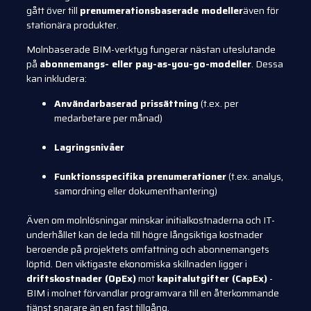
gått över till
prenumerationsbaserade modeller
även för
stationära produkter.
Molnbaserade BIM-verktyg fungerar nästan uteslutande
på
abonnemangs- eller pay-as-you-go-modeller
. Dessa
kan inkludera:
Användarbaserad prissättning
(t.ex. per
medarbetare per månad)
Lagringsnivåer
Funktionsspecifika prenumerationer
(t.ex. analys,
samordning eller dokumenthantering)
Även om molnlösningar minskar initialkostnaderna och IT-
underhållet kan de leda till högre långsiktiga kostnader
beroende på projektets omfattning och abonnemangets
löptid. Den viktigaste ekonomiska skillnaden ligger i
driftskostnader (OpEx)
mot
kapitalutgifter (CapEx)
-
BIM i molnet förvandlar programvara till en återkommande
tjänst snarare än en fast tillgång.