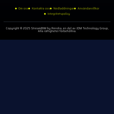
Om oss
Kontakta oss
Nedladdningar
Användarvillkor
Integritetspolicy
Copyright © 2025 StreamBIM by Rendra, en del av JDM Technology Group,
Alla rättigheter förbehållna.