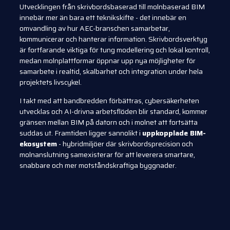
Utvecklingen från skrivbordsbaserad till molnbaserad BIM
innebär mer än bara ett teknikskifte - det innebär en
omvandling av hur AEC-branschen samarbetar,
kommunicerar och hanterar information. Skrivbordsverktyg
är fortfarande viktiga för tung modellering och lokal kontroll,
medan molnplattformar öppnar upp nya möjligheter för
samarbete i realtid, skalbarhet och integration under hela
projektets livscykel.
I takt med att bandbredden förbättras, cybersäkerheten
utvecklas och AI-drivna arbetsflöden blir standard, kommer
gränsen mellan BIM på datorn och i molnet att fortsätta
suddas ut. Framtiden ligger sannolikt i
uppkopplade BIM-
ekosystem
- hybridmiljöer där skrivbordsprecision och
molnanslutning samexisterar för att leverera smartare,
snabbare och mer motståndskraftiga byggnader.