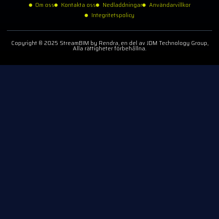
Om oss
Kontakta oss
Nedladdningar
Användarvillkor
Integritetspolicy
Copyright © 2025 StreamBIM by Rendra, en del av JDM Technology Group,
Alla rättigheter förbehållna.