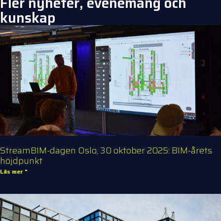
Fler nyheter, evenemang och
kunskap
StreamBIM-dagen Oslo, 30 oktober 2025: BIM-årets
höjdpunkt
Läs mer "