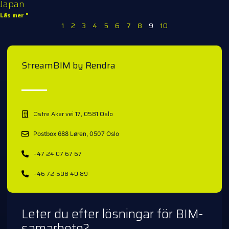
Japan
Läs mer "
1
2
3
4
5
6
7
8
9
10
StreamBIM by Rendra
Østre Aker vei 17, 0581 Oslo
Postbox 688 Løren, 0507 Oslo
+47 24 07 67 67
+46 72-508 40 89
Leter du efter lösningar för BIM-
samarbete?