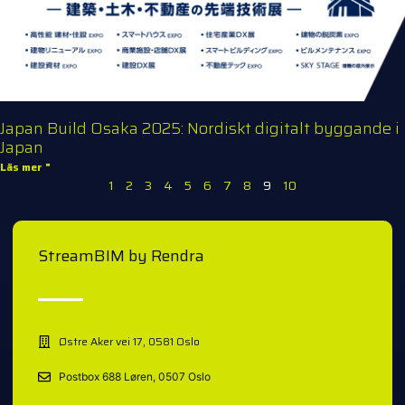
Japan Build Osaka 2025: Nordiskt digitalt byggande i
Japan
Läs mer "
1
2
3
4
5
6
7
8
9
10
StreamBIM by Rendra
Østre Aker vei 17, 0581 Oslo
Postbox 688 Løren, 0507 Oslo