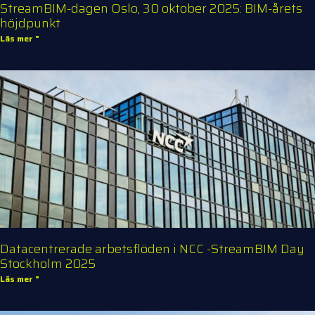
StreamBIM-dagen Oslo, 30 oktober 2025: BIM-årets
höjdpunkt
Läs mer "
Datacentrerade arbetsflöden i NCC -StreamBIM Day
Stockholm 2025
Läs mer "