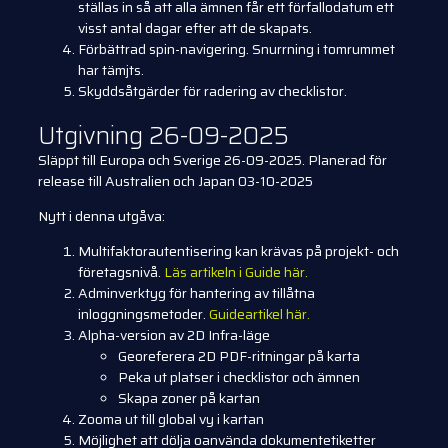
ställas in så att alla ämnen får ett förfallodatum ett
visst antal dagar efter att de skapats.
Förbättrad spin-navigering. Snurrning i tomrummet
har tämjts.
Skyddsåtgärder för radering av checklistor.
Utgivning 26-09-2025
Släppt till Europa och Sverige 26-09-2025. Planerad för
release till Australien och Japan 03-10-2025
Nytt i denna utgåva:
Multifaktorautentisering kan krävas på projekt- och
företagsnivå.
Läs artikeln i Guide här.
Adminverktyg för hantering av tillåtna
inloggningsmetoder.
Guideartikel här.
Alpha-version av 2D Infra-läge
Georeferera 2D PDF-ritningar på karta
Peka ut platser i checklistor och ämnen
Skapa zoner på kartan
Zooma ut till global vy i kartan
Möjlighet att dölja oanvända dokumentetiketter