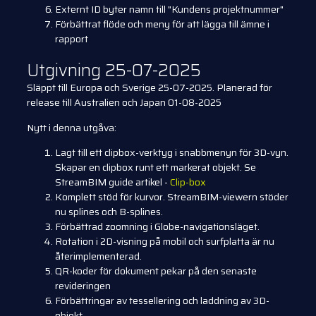
Externt ID byter namn till "Kundens projektnummer"
Förbättrat flöde och meny för att lägga till ämne i
rapport
Utgivning 25-07-2025
Släppt till Europa och Sverige 25-07-2025. Planerad för
release till Australien och Japan 01-08-2025
Nytt i denna utgåva:
Lagt till ett clipbox-verktyg i snabbmenyn för 3D-vyn.
Skapar en clipbox runt ett markerat objekt. Se
StreamBIM guide artikel -
Clip-box
Komplett stöd för kurvor. StreamBIM-viewern stöder
nu splines och B-splines.
Förbättrad zoomning i Globe-navigationsläget.
Rotation i 2D-visning på mobil och surfplatta är nu
återimplementerad.
QR-koder för dokument pekar på den senaste
revideringen
Förbättringar av tessellering och laddning av 3D-
objekt.