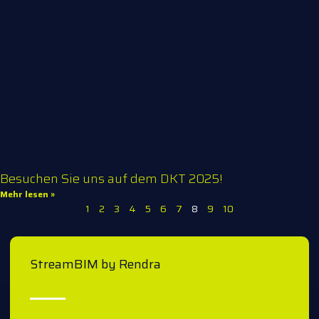
Besuchen Sie uns auf dem DKT 2025!
Mehr lesen »
1
2
3
4
5
6
7
8
9
10
StreamBIM by Rendra