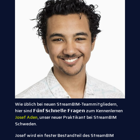
Wie üblich bei neuen StreamBIM-Teammitgliedern,
hier sind 𝗙𝘂̈𝗻𝗳 𝗦𝗰𝗵𝗻𝗲𝗹𝗹𝗲 𝗙𝗿𝗮𝗴𝗲𝗻 zum Kennenlernen
Josef Aden
, unser neuer Praktikant bei StreamBIM
Schweden.
Josef wird ein fester Bestandteil des StreamBIM