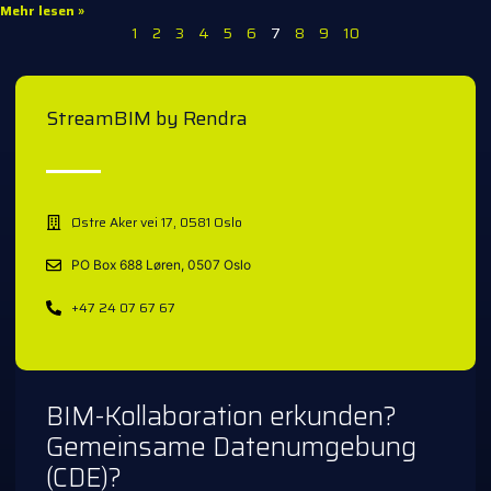
Mehr lesen »
1
2
3
4
5
6
7
8
9
10
StreamBIM by Rendra
Østre Aker vei 17, 0581 Oslo
PO Box 688 Løren, 0507 Oslo
+47 24 07 67 67
BIM-Kollaboration erkunden?
Gemeinsame Datenumgebung
(CDE)?