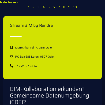
Mehr lesen »
1
2
3
4
5
6
7
8
9
10
StreamBIM by Rendra
Østre Aker vei 17, 0581 Oslo
PO Box 688 Løren, 0507 Oslo
+47 24 07 67 67
BIM-Kollaboration erkunden?
Gemeinsame Datenumgebung
(CDE)?