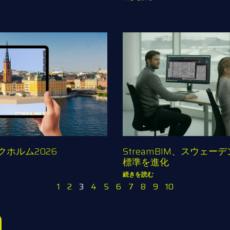
トックホルム2026
StreamBIM、スウェー
標準を進化
続きを読む
1
2
3
4
5
6
7
8
9
10