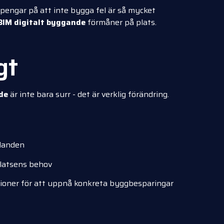
h pengar på att inte bygga fel är så mycket
BIM digitalt byggande
förmåner på plats.
gt
de
är inte bara surr - det är verklig förändring.
danden
latsens behov
tioner för att uppnå konkreta byggbesparingar