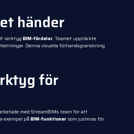
det händer
lt verktyg
BIM-fördelar
. Teamet upptäckte
rbetningar. Denna visuella förhandsgranskning
rktyg för
a arbetade med StreamBIMs team för att
bra exempel på
BIM-funktioner
som justeras för