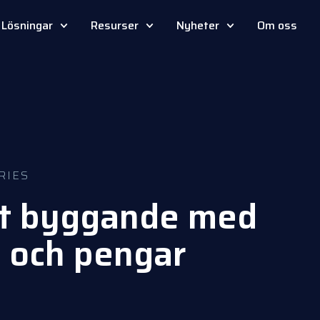
Lösningar
Resurser
Nyheter
Om oss
RIES
alt byggande med
d och pengar