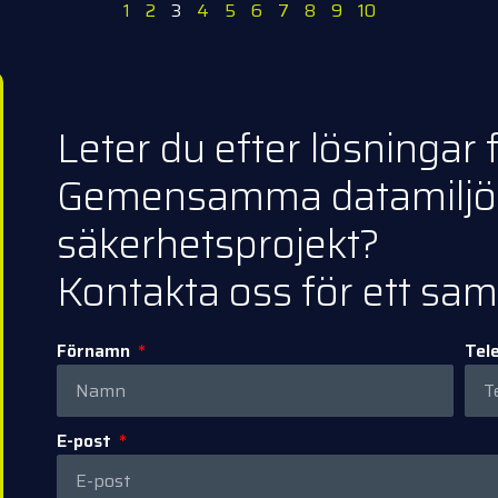
1
2
3
4
5
6
7
8
9
10
Leter du efter lösninga
Gemensamma datamiljöe
säkerhetsprojekt?
Kontakta oss för ett samt
Förnamn
Tel
E-post