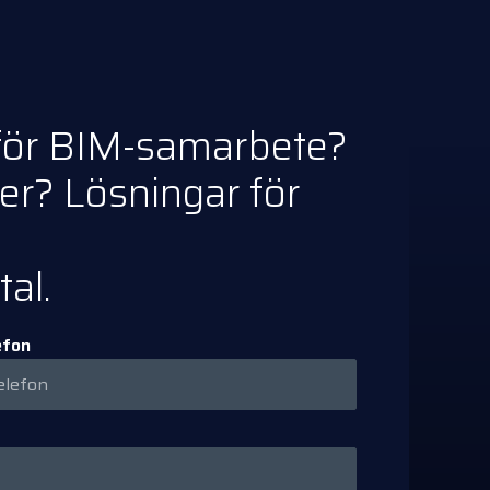
r för BIM-samarbete?
r? Lösningar för
al.
efon