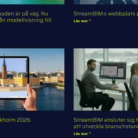
naden är på väg. Nu
StreamBIM:s webbplats på
ån modellvisning till
Läs mer "
ckholm 2026
StreamBIM ansluter sig t
att utveckla branschsta
Läs mer "