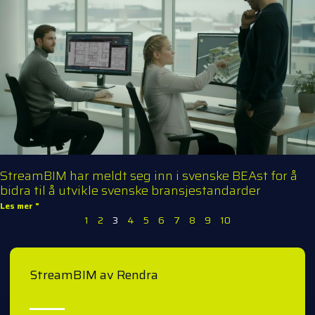
StreamBIM har meldt seg inn i svenske BEAst for å
bidra til å utvikle svenske bransjestandarder
Les mer "
1
2
3
4
5
6
7
8
9
10
StreamBIM av Rendra