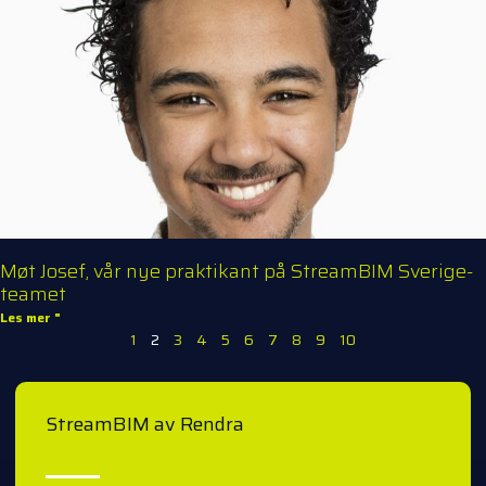
Møt Josef, vår nye praktikant på StreamBIM Sverige-
teamet
Les mer "
1
2
3
4
5
6
7
8
9
10
StreamBIM av Rendra