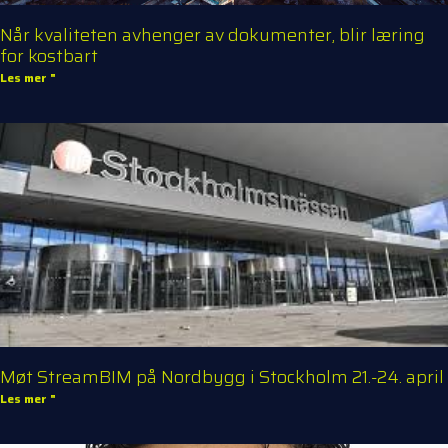
Når kvaliteten avhenger av dokumenter, blir læring
for kostbart
Les mer "
Møt StreamBIM på Nordbygg i Stockholm 21.-24. april
Les mer "