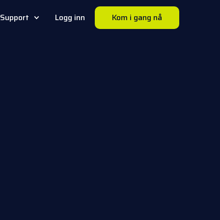
Support
Logg inn
Kom i gang nå