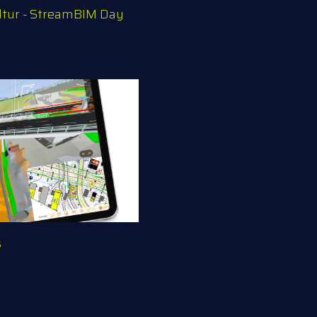
ltur - StreamBIM Day
s