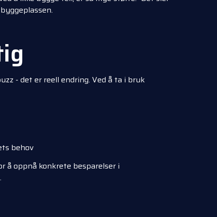
byggeplassen.
tig
uzz - det er reell endring. Ved å ta i bruk
ets behov
or å oppnå konkrete besparelser i
.