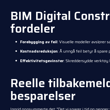
BIM Digital Constr
fordeler
Forebygging av feil
: Visuelle modeller avslører
Kostnadsreduksjon
: Å unngå feil betyr å spare
Effektivitetsgevinster
: Skreddersydde verktøy 
Reelle tilbakemeld
besparelser
Ingrid oppsummerte det: "Det vi sparer i tid og penger v