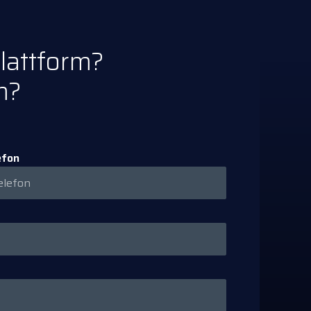
plattform?
m?
efon