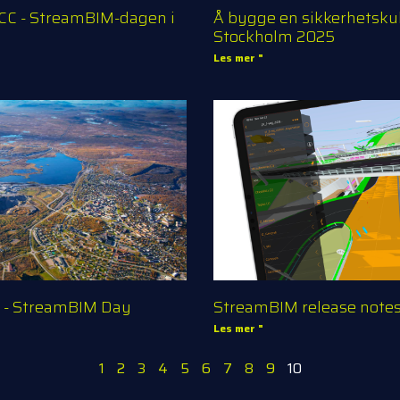
NCC - StreamBIM-dagen i
Å bygge en sikkerhetsku
Stockholm 2025
Les mer "
v - StreamBIM Day
StreamBIM release note
Les mer "
1
2
3
4
5
6
7
8
9
10