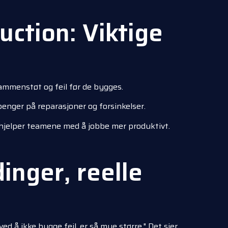
uction: Viktige
 sammenstøt og feil før de bygges.
 penger på reparasjoner og forsinkelser.
hjelper teamene med å jobbe mer produktivt.
inger, reelle
ed å ikke bygge feil, er så mye større." Det sier