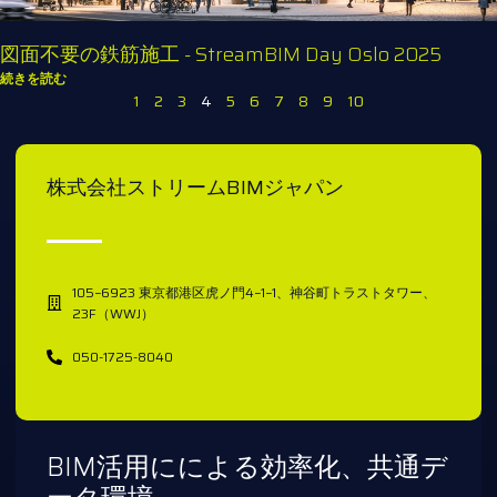
図面不要の鉄筋施工 - StreamBIM Day Oslo 2025
続きを読む
1
2
3
4
5
6
7
8
9
10
株式会社ストリームBIMジャパン
105−6923 東京都港区虎ノ門4−1−1、神谷町トラストタワー、
23F（WWJ）
050-1725-8040
BIM活用にによる効率化、共通デ