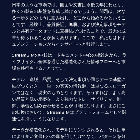
日本のような市場では、図面や文書は今後長年にわたり、
多くの製造の基盤を形成し続けるでしょう。問題は、次な
る一歩をどのように踏み出し、どこから始めるかというこ
とです。経験上、品質保証、逸脱、および決定事項をモデ
ルと共有データセットに直接結びつけることで、最大の成
果が得られることが多くあります。ここで、私たちはドキ
ュメンテーションからインサイトへと移行します。.
StreamBIMの中核は、ドキュメント中心の複雑さから、ラ
イフサイクル全体を通じた構造化された情報フローへと市
場を移行させることです。.
モデル、逸脱、品質、そして決定事項が同じデータ基盤に
結びつくとき、「単一の真実の情報源」は単なるスローガ
ンではなく、現実のものとなります。そうすれば、より高
い品質と低い摩擦を、より強力なトレーサビリティ、制
御、学習と組み合わせることが可能になります。まさにこ
の転換において、StreamBIMはプラットフォームとして関
連性を持つようになります。.
データが構造化され、モデルにリンクされると、それは単
により良い文書化への扉を開くだけでなく、パターンを分