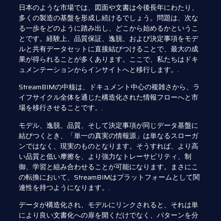
日本のような市場では、図面や文書は今後長年にわたり、
多くの製造の基盤を形成し続けるでしょう。問題は、次な
る一歩をどのように踏み出し、どこから始めるかというこ
とです。経験上、品質保証、逸脱、および決定事項をモデ
ルと共有データセットに直接結びつけることで、最大の成
果が得られることが多くあります。ここで、私たちはドキ
ュメンテーションからインサイトへと移行します。.
StreamBIMの中核は、ドキュメント中心の複雑さから、ラ
イフサイクル全体を通じた構造化された情報フローへと市
場を移行させることです。.
モデル、逸脱、品質、そして決定事項が同じデータ基盤に
結びつくとき、「単一の真実の情報源」は単なるスローガ
ンではなく、現実のものとなります。そうすれば、より高
い品質と低い摩擦を、より強力なトレーサビリティ、制
御、学習と組み合わせることが可能になります。まさにこ
の転換において、StreamBIMはプラットフォームとして関
連性を持つようになります。.
データが構造化され、モデルにリンクされると、それは単
により良い文書化への扉を開くだけでなく、パターンを分