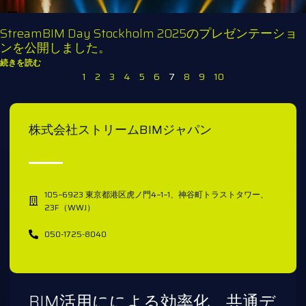
StreamBIM Day Stockholm 2025のプレゼンテーショ
ンを公開しました。
続きを読む
1
2
3
4
5
6
7
8
9
10
株式会社ストリームBIMジャパン
105−6923 東京都港区虎ノ門4−1−1、神谷町トラストタワー、
23F（WWJ）
050-1725-8040
BIM活用にによる効率化、共通デ