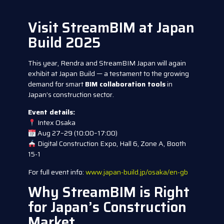
Visit StreamBIM at Japan
Build 2025
This year, Rendra and StreamBIM Japan will again
exhibit at Japan Build — a testament to the growing
demand for smart
BIM collaboration tools
in
Japan’s construction sector.
Event details:
Intex Osaka
Aug 27–29 (10:00–17:00)
Digital Construction Expo, Hall 6, Zone A, Booth
15-1
For full event info:
www.japan-build.jp/osaka/en-gb
Why StreamBIM is Right
for Japan’s Construction
Market