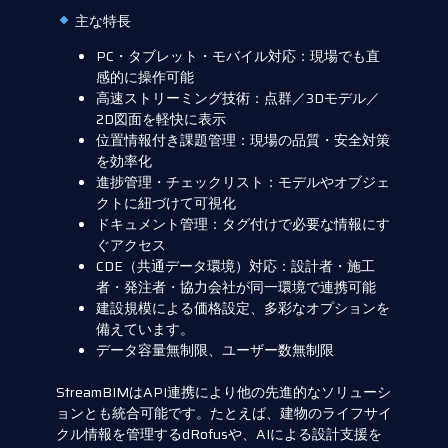
主な特長
PC・タブレット・モバイル対応：現場でも直
感的に操作可能
高速ストリーミング技術：点群／3Dモデル／
2D図面を軽快に表示
位置情報付き課題管理：現場の品質・安全対策
を効率化
進捗管理・チェックリスト：モデルやオブジェ
クトに紐づけて可視化
ドキュメント管理：タグ付けで必要な情報にす
ぐアクセス
CDE（共通データ環境）対応：設計者・施工
者・発注者・協力会社が同一環境で連携可能
建設規模による価格設定、多彩なオプションを
備えています。
データ容量無制限、ユーザー数無制限
StreamBIMはAPI連携により他の先進的なソリューシ
ョンとも統合可能です。たとえば、建物のライフサイ
クル情報を管理するdRofusや、AIによる設計支援を