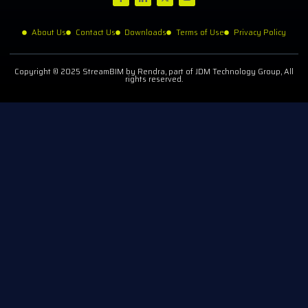
About Us
Contact Us
Downloads
Terms of Use
Privacy Policy
Copyright © 2025 StreamBIM by Rendra, part of JDM Technology Group, All
rights reserved.