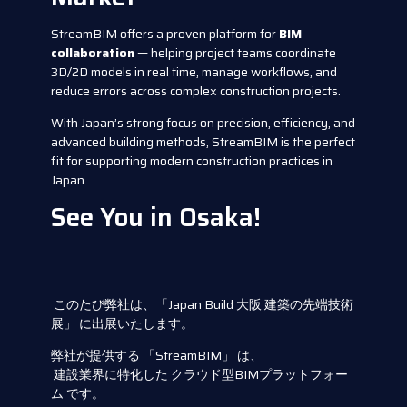
StreamBIM offers a proven platform for
BIM
collaboration
— helping project teams coordinate
3D/2D models in real time, manage workflows, and
reduce errors across complex construction projects.
With Japan’s strong focus on precision, efficiency, and
advanced building methods, StreamBIM is the perfect
fit for supporting modern construction practices in
Japan.
See You in Osaka!
このたび弊社は、「Japan Build 大阪 建築の先端技術
展」 に出展いたします。
弊社が提供する 「StreamBIM」 は、
建設業界に特化した クラウド型BIMプラットフォー
ム です。