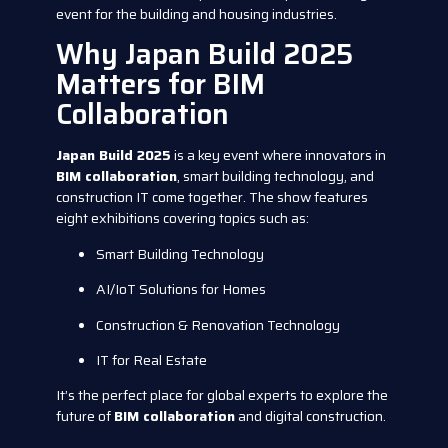
event for the building and housing industries.
Why Japan Build 2025
Matters for BIM
Collaboration
Japan Build 2025
is a key event where innovators in
BIM collaboration
, smart building technology, and
construction IT come together. The show features
eight exhibitions covering topics such as:
Smart Building Technology
AI/IoT Solutions for Homes
Construction & Renovation Technology
IT for Real Estate
It’s the perfect place for global experts to explore the
future of
BIM collaboration
and digital construction.