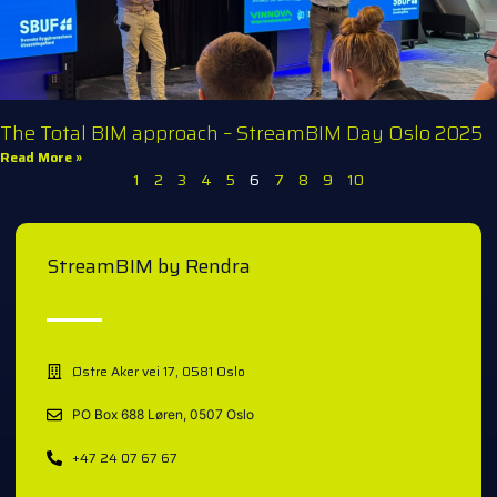
The Total BIM approach – StreamBIM Day Oslo 2025
Read More »
1
2
3
4
5
6
7
8
9
10
StreamBIM by Rendra
Østre Aker vei 17, 0581 Oslo
PO Box 688 Løren, 0507 Oslo
+47 24 07 67 67