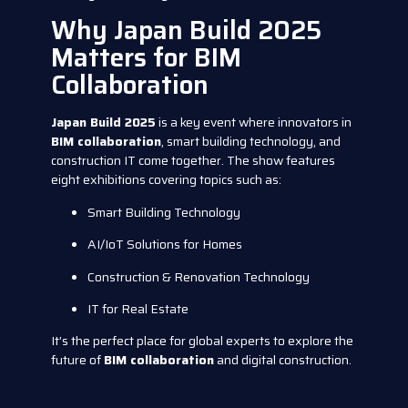
Why Japan Build 2025
Matters for BIM
Collaboration
Japan Build 2025
is a key event where innovators in
BIM collaboration
, smart building technology, and
construction IT come together. The show features
eight exhibitions covering topics such as:
Smart Building Technology
AI/IoT Solutions for Homes
Construction & Renovation Technology
IT for Real Estate
It’s the perfect place for global experts to explore the
future of
BIM collaboration
and digital construction.