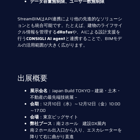
データ容量無制限、ユーザー数無制限
StreamBIMはAPI連携により他の先進的なソリューシ
ョンとも統合可能です。たとえば、建物のライフサイ
クル情報を管理する
dRofus
や、AIによる設計支援を
行う
CONSIGLI AI agent
と連携することで、BIMモデ
ルの活用範囲が大きく広がります。
出展概要
展示会名
：Japan Build TOKYO－建築・土木・
不動産の最先端技術展－
会期
：12月10日（水）～12月12日（金）10:00
～17:00
会場
：東京ビッグサイト
弊社ブース
：南２ホール 建設DX展内
南２ホール出入口から入り、エスカレーターを
降りて右に曲がり直進