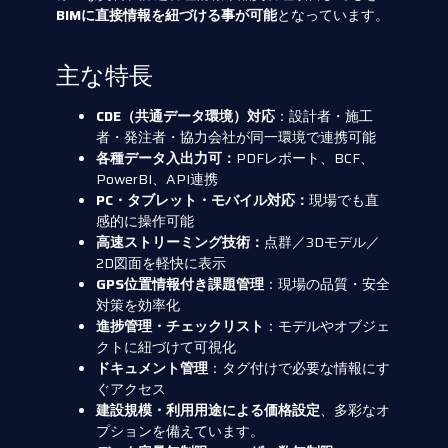
BIMに直接情報を紐づける事が可能
となっています。
主な特長
CDE（共通データ環境）対応
：設計者・施工
者・発注者・協力会社が同一環境で連携可能
各種データ入出力可：
PDFレポート、BCF、
PowerBI、API連携
PC・タブレット・モバイル対応：
現場でも直
感的に操作可能
高速ストリーミング技術：
点群／3Dモデル／
2D図面を軽快に表示
GPS位置情報付き課題管理
：現場の品質・安全
対策を効率化
進捗管理・チェックリスト
：モデルやオブジェ
クトに紐づけて可視化
ドキュメント管理
：タグ付けで必要な情報にす
ぐアクセス
建設規模・利用用途による価格設定
、多彩なオ
プションを備えています。