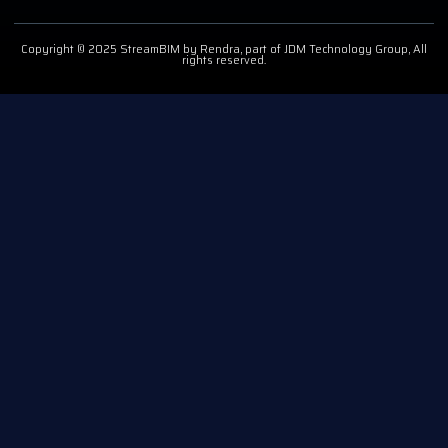
Copyright © 2025 StreamBIM by Rendra, part of JDM Technology Group, All
rights reserved.