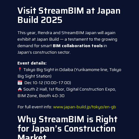
Visit StreamBIM at Japan
Build 2025
This year, Rendra and StreamBIM Japan will again
exhibit at Japan Build — a testament to the growing
demand for smart
BIM collaboration tools
in
Japan’s construction sector.
Event details:
Tokyo Big Sight in Odaiba (Yurikamome line, Tokyo
Big Sight Station)
Dec 10-12 (10:00–17:00)
South 2 Hall, 1st floor, Digital Construction Expo,
BIM Zone, Booth 40-30
For full event info:
www.japan-build.jp/tokyo/en-gb
Why StreamBIM is Right
for Japan’s Construction
Market