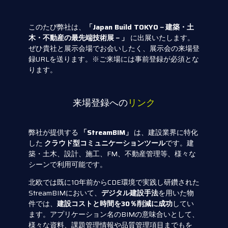
このたび弊社は、
「Japan Build TOKYO－建築・土
木・不動産の最先端技術展－」
に出展いたします。
ぜひ貴社と展示会場でお会いしたく、展示会の来場登
録URLを送ります。※ご来場には事前登録が必須とな
ります。
来場登録への
リンク
弊社が提供する
「StreamBIM」
は、建設業界に特化
した
クラウド型コミュニケーションツール
です。建
築・土木、設計、施工、FM、不動産管理等、様々な
シーンで利用可能です。
北欧では既に10年前からCDE環境で実践し研鑽された
StreamBIMにおいて、
デジタル建設手法
を用いた物
件では、
建設コストと時間を30％削減に成功
してい
ます。アプリケーション名のBIMの意味合いとして、
様々な資料、課題管理情報や品質管理項目までもを