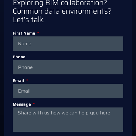
Exploring BIM collaboration?
Common data environments?
Let’s talk.
First Name
Phone
Email
Message