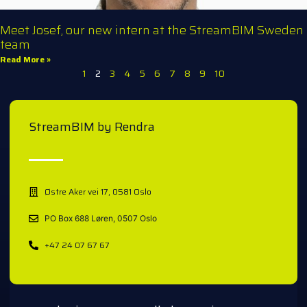
Meet Josef, our new intern at the StreamBIM Sweden
team
Read More »
1
2
3
4
5
6
7
8
9
10
StreamBIM by Rendra
Østre Aker vei 17, 0581 Oslo
PO Box 688 Løren, 0507 Oslo
+47 24 07 67 67